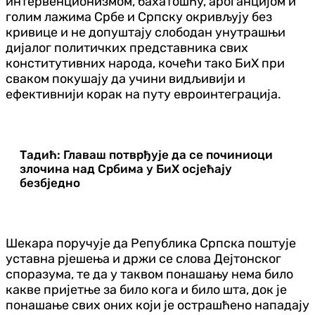
интервенционизмом, бахатошћу, ароганцијом и
голим лажима Србе и Српску окривљују без
кривице и не допуштају слободан унутрашњи
дијалог политичких представника свих
конститутивних народа, кочећи тако БиХ при
сваком покушају да учини видљивији и
ефективнији корак на путу евроинтеграција.
Тадић: Главаш потврђује да се починиоци
злочина над Србима у БиХ осјећају
безбједно
Шекара поручује да Република Српска поштује
уставна рјешења и држи се слова Дејтонског
споразума, те да у таквом понашању нема било
какве пријетње за било кога и било шта, док је
понашање свих оних који је острашћено нападају