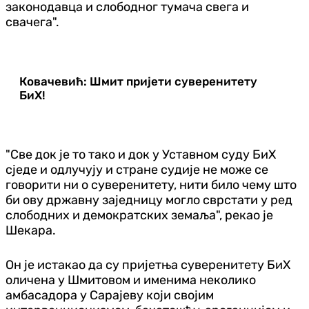
законодавца и слободног тумача свега и
свачега".
Ковачевић: Шмит пријети суверенитету
БиХ!
"Све док је то тако и док у Уставном суду БиХ
сједе и одлучују и стране судије не може се
говорити ни о суверенитету, нити било чему што
би ову државну заједницу могло сврстати у ред
слободних и демократских земаља", рекао је
Шекара.
Он је истакао да су пријетња суверенитету БиХ
оличена у Шмитовом и именима неколико
амбасадора у Сарајеву који својим