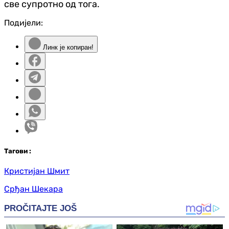
све супротно од тога.
Подијели:
Линк је копиран!
Таг
ови
:
Кристијан Шмит
Срђан Шекара