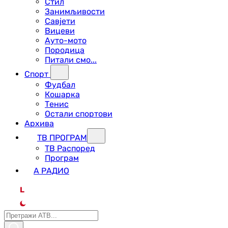
Стил
Занимљивости
Савјети
Вицеви
Ауто-мото
Породица
Питали смо...
Спорт
Фудбал
Кошарка
Тенис
Остали спортови
Архива
ТВ ПРОГРАМ
ТВ Распоред
Програм
А РАДИО
L