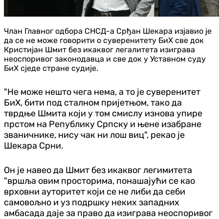
Члан Главног одбора СНСД-а Срђан Шекара изјавио је
да се не може говорити о суверенитету БиХ све док
Кристијан Шмит без икаквог легалитета изиграва
неоспоривог законодавца и све док у Уставном суду
БиХ сједе стране судије.
"Не може нешто чега нема, а то је суверенитет
БиХ, бити под сталном пријетњом, тако да
тврдње Шмита који у том смислу изнова упире
прстом на Републику Српску и њене изабране
званичнике, нису чак ни лош виц", рекао је
Шекара Срни.
Он је навео да Шмит без икаквог легимитета
"вршља овим просторима, понашајући се као
врховни ауторитет који се не либи да себи
самовољно и уз подршку неких западних
амбасада даје за право да изиграва неоспоривог