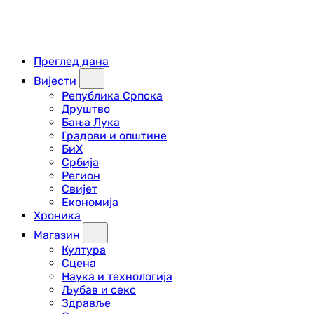
Преглед дана
Вијести
Република Српска
Друштво
Бања Лука
Градови и општине
БиХ
Србија
Регион
Свијет
Економија
Хроника
Магазин
Култура
Сцена
Наука и технологија
Љубав и секс
Здравље