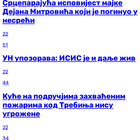
Срцепарајућа исповијест мајке
Дејана Митровића који је погинуо у
несрећи
22
51
УН упозорава: ИСИС је и даље жив
22
44
Куће на подручјима захваћеним
пожарима код Требиња нису
угрожене
22
34