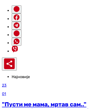
Најновије
23
01
"Пусти ме мама, мртав сам.."