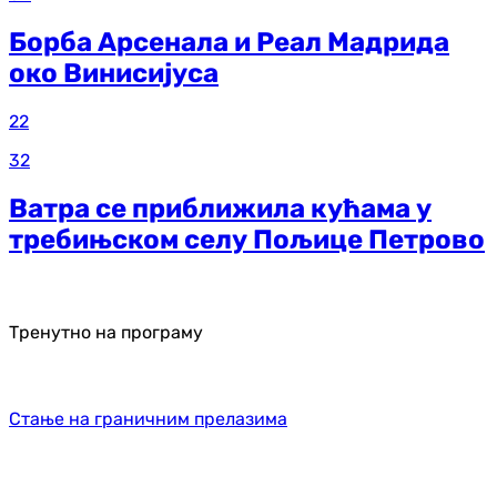
Борба Арсенала и Реал Мадрида
око Винисијуса
22
32
Ватра се приближила кућама у
требињском селу Пољице Петрово
Тренутно на програму
Стање на граничним прелазима