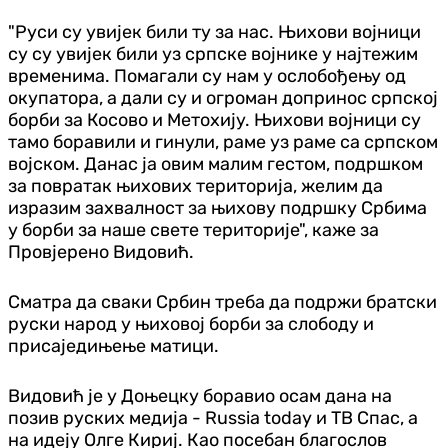
"Руси су увијек били ту за нас. Њихови војници
су су увијек били уз српске војнике у најтежим
временима. Помагали су нам у ослобођењу од
окупатора, а дали су и огроман допринос српској
борби за Косово и Метохију. Њихови војници су
тамо боравили и гинули, раме уз раме са српском
војском. Данас ја овим малим гестом, подршком
за повратак њихових територија, желим да
изразим захвалност за њихову подршку Србима
у борби за наше свете територије", каже за
Провјерено Видовић.
Сматра да сваки Србин треба да подржи братски
руски народ у њиховој борби за слободу и
присаједињење матици.
Видовић је у Доњецку боравио осам дана на
позив руских медија - Russia today и ТВ Спас, а
на идеју Олге Кириј. Као посебан благослов