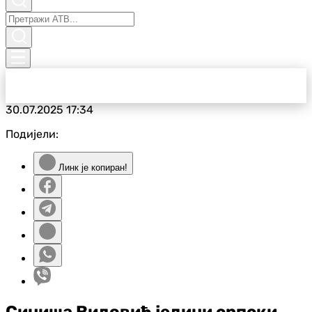
30.07.2025
17:34
Подијели:
Линк је копиран!
Синиша Видовић једини српски