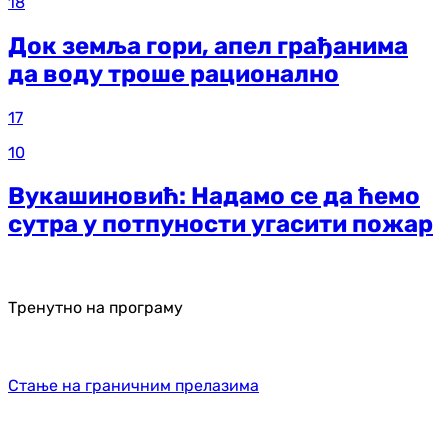
18
Док земља гори, апел грађанима
да воду троше рационално
17
10
Вукашиновић: Надамо се да ћемо
сутра у потпуности угасити пожар
Тренутно на програму
Стање на граничним прелазима