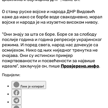
О стању руске војске и народа ДНР Видовић
каже да иако се борбе воде свакодневно, морал
војске и народа је на изузетно високом нивоу.
"Они знају за шта се боре. Боре се за слободу
послије година и година репресије украјинског
режима. И поред свега, народ нас дочекује са
осмијехом. Нико од њих ниједног тренутка не
очајава. Они су истински примјер
пожртвованости и посвећености за највише
идеале", закључује он, пише
Провјерено.инфо
.
Подијели:
Линк је копиран!