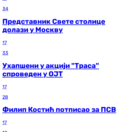
34
Представник Свете столице
долази у Москву
17
33
Ухапшени у акцији "Траса"
спроведен у ОЈТ
17
28
Филип Костић потписао за ПСВ
17