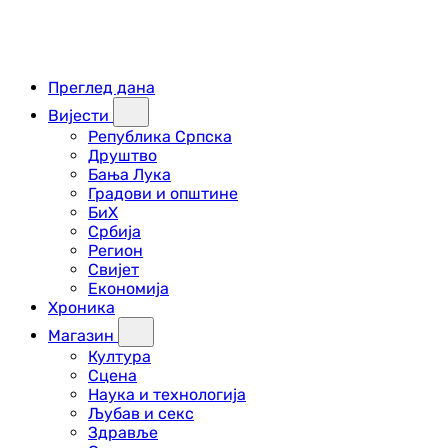
Преглед дана
Вијести
Република Српска
Друштво
Бања Лука
Градови и општине
БиХ
Србија
Регион
Свијет
Економија
Хроника
Магазин
Култура
Сцена
Наука и технологија
Љубав и секс
Здравље