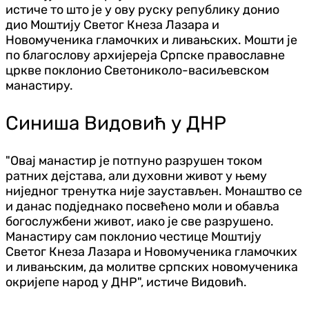
истиче то што је у ову руску републику донио
дио Моштију Светог Кнеза Лазара и
Новомученика гламочких и ливањских. Мошти је
по благослову архијереја Српске православне
цркве поклонио Светониколо-васиљевском
манастиру.
Синиша Видовић у ДНР
"Овај манастир је потпуно разрушен током
ратних дејстава, али духовни живот у њему
ниједног тренутка није заустављен. Монаштво се
и данас под‌једнако посвећено моли и обавља
богослужбени живот, иако је све разрушено.
Манастиру сам поклонио честице Моштију
Светог Кнеза Лазара и Новомученика гламочких
и ливањским, да молитве српских новомученика
окријепе народ у ДНР", истиче Видовић.