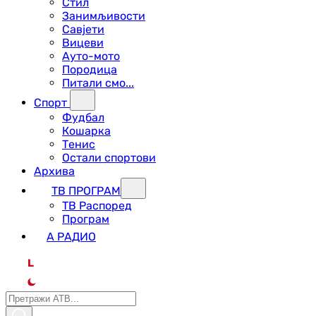
Стил
Занимљивости
Савјети
Вицеви
Ауто-мото
Породица
Питали смо...
Спорт
Фудбал
Кошарка
Тенис
Остали спортови
Архива
ТВ ПРОГРАМ
ТВ Распоред
Програм
А РАДИО
L