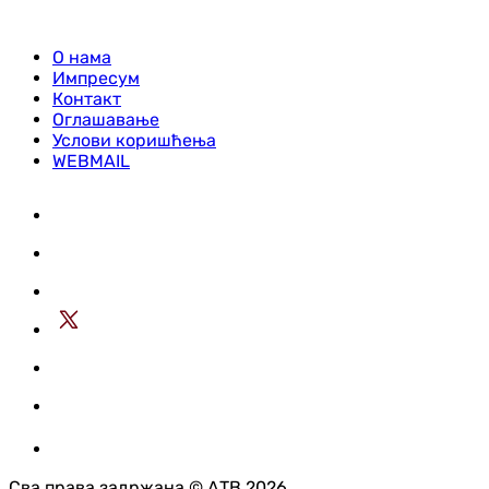
О нама
Импресум
Контакт
Оглашавање
Услови коришћења
WEBMAIL
Сва права задржана © АТВ 2026