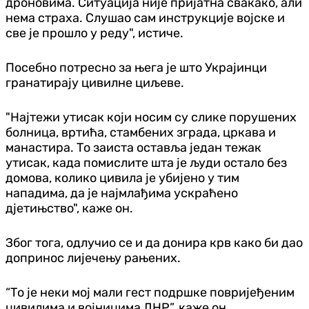
дроновима. Ситуација није пријатна свакако, али
нема страха. Слушао сам инструкције војске и
све је прошло у реду", истиче.
Посебно потресно за њега је што Украјинци
гранатирају цивилне циљеве.
"Најтежи утисак који носим су слике порушених
болница, вртића, стамбених зграда, цркава и
манастира. То заиста оставља један тежак
утисак, када помислите шта је људи остало без
домова, колико цивила је убијено у тим
нападима, да је најмлађима ускраћено
д‌јетињство", каже он.
Због тога, одлучио се и да донира крв како би дао
допринос лијечењу рањених.
“То је неки мој мали гест подршке повријеђеним
цивилима и војницима ДНР”, каже он.