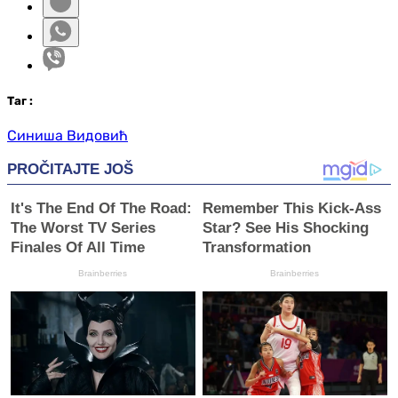
Таг
:
Синиша Видовић