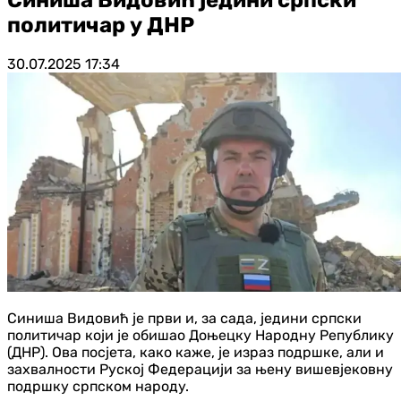
политичар у ДНР
30.07.2025
17:34
Синиша Видовић је први и, за сада, једини српски
политичар који је обишао Доњецку Народну Републику
(ДНР). Ова посјета, како каже, је израз подршке, али и
захвалности Руској Федерацији за њену вишевјековну
подршку српском народу.