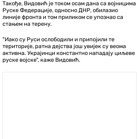
Такође, Видовић је током осам дана са војницима
Руске Федерације, односно ДНР, обилазио
линије фронта и том приликом се упознао са
стањем на терену.
"Иако су Руси ослободили и припојили те
територије, ратна дејства још увијек су веома
активна. Украјинци константно нападају циљеве
руске војске", каже Видовић.