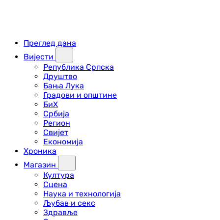
Преглед дана
Вијести
Република Српска
Друштво
Бања Лука
Градови и општине
БиХ
Србија
Регион
Свијет
Економија
Хроника
Магазин
Култура
Сцена
Наука и технологија
Љубав и секс
Здравље