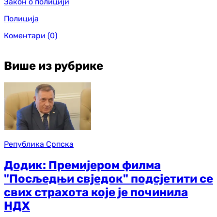
Закон о полицији
Полиција
Коментари
(0)
Више из рубрике
Република Српска
Додик: Премијером филма
"Посљедњи свједок" подсјетити се
свих страхота које је починила
НДХ