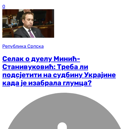
0
Република Српска
Селак о дуелу Минић-
Станивуковић: Треба ли
подсјетити на судбину Украјине
када је изабрала глумца?