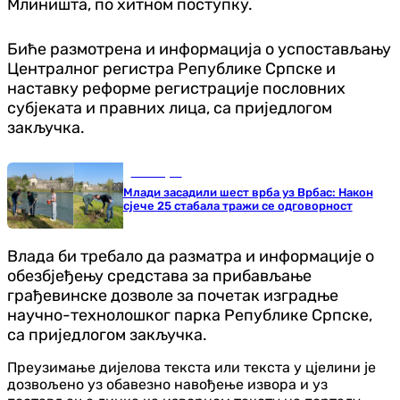
Млиништа, по хитном поступку.
Биће размотрена и информација о успостављању
Централног регистра Републике Српске и
наставку реформе регистрације пословних
субјеката и правних лица, са приједлогом
закључка.
Бања Лука
Млади засадили шест врба уз Врбас: Након
сјече 25 стабала тражи се одговорност
Влада би требало да разматра и информације о
обезбјеђењу средстава за прибављање
грађевинске дозволе за почетак изградње
научно-технолошког парка Републике Српске,
са приједлогом закључка.
Преузимање дијелова текста или текста у цјелини је
дозвољено уз обавезно навођење извора и уз