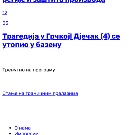
12
03
Трагедија у Грчкој! Дјечак (4) се
утопио у базену
Тренутно на програму
Стање на граничним прелазима
О нама
Импресум