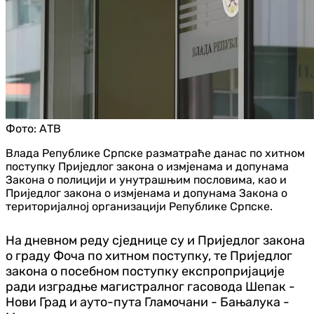
Фото:
АТВ
Влада Републике Српске разматраће данас по хитном
поступку Приједлог закона о измјенама и допунама
Закона о полицији и унутрашњим пословима, као и
Приједлог закона о измјенама и допунама Закона о
територијалној организацији Републике Српске.
На дневном реду сједнице су и Приједлог закона
о граду Фоча по хитном поступку, те Приједлог
закона о посебном поступку експропријације
ради изградње магистралног гасовода Шепак -
Нови Град и ауто-пута Гламочани - Бањалука -