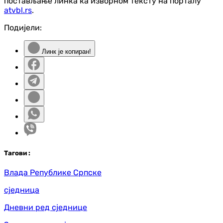
постављање линка ка изворном тексту на порталу
atvbl.rs
.
Подијели:
Линк је копиран!
Таг
ови
:
Влада Републике Српске
сједница
Дневни ред сједнице