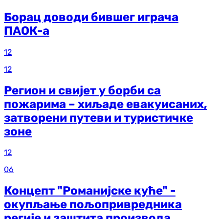
Борац доводи бившег играча
ПАОК-а
12
12
Регион и свијет у борби са
пожарима – хиљаде евакуисаних,
затворени путеви и туристичке
зоне
12
06
Концепт "Романијске куће" -
окупљање пољопривредника
регије и заштита производа