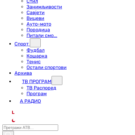
Стил
Занимљивости
Савјети
Вицеви
Ауто-мото
Породица
Питали смо...
Спорт
Фудбал
Кошарка
Тенис
Остали спортови
Архива
ТВ ПРОГРАМ
ТВ Распоред
Програм
А РАДИО
L