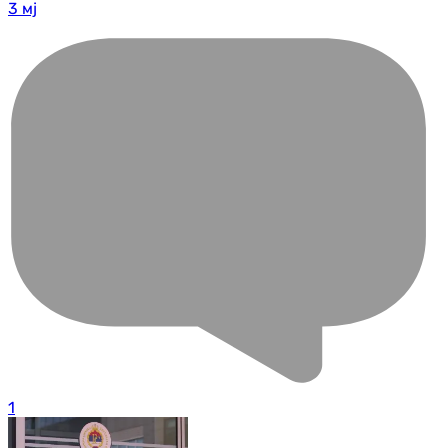
3 мј
1