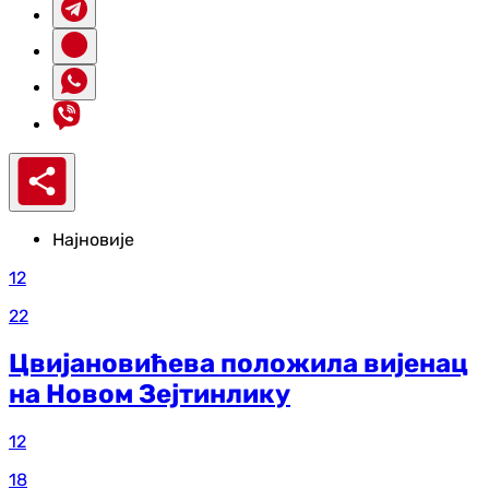
Најновије
12
22
Цвијановићева положила вијенац
на Новом Зејтинлику
12
18