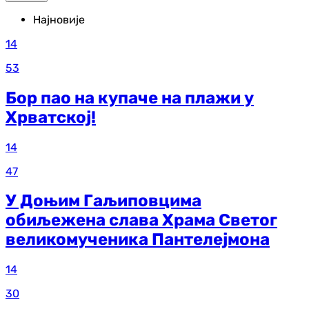
Најновије
14
53
Бор пао на купаче на плажи у
Хрватској!
14
47
У Доњим Гаљиповцима
обиљежена слава Храма Светог
великомученика Пантелејмона
14
30