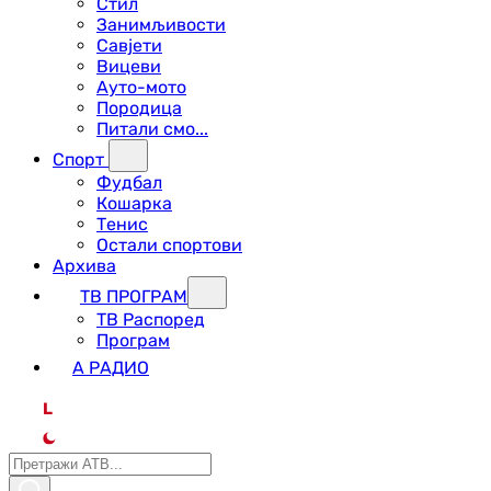
Стил
Занимљивости
Савјети
Вицеви
Ауто-мото
Породица
Питали смо...
Спорт
Фудбал
Кошарка
Тенис
Остали спортови
Архива
ТВ ПРОГРАМ
ТВ Распоред
Програм
А РАДИО
L