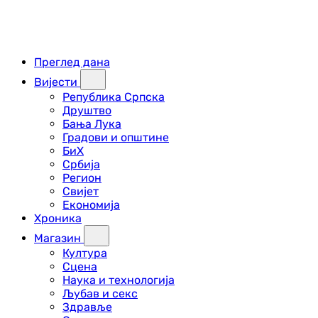
Преглед дана
Вијести
Република Српска
Друштво
Бања Лука
Градови и општине
БиХ
Србија
Регион
Свијет
Економија
Хроника
Магазин
Култура
Сцена
Наука и технологија
Љубав и секс
Здравље