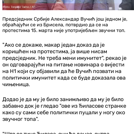
Предсједник Србије Александар Вучић још једном је,
обраћајући се из Брисела, потврдио да се на
протестима 15. марта није употријебљен звучни топ.
"Ако се докаже, макар један доказ да је
коришћен на протестима, ја више нисам
предсједник. Не треба мени имунитет", рекао је
он одговарајући на питање новинара о вијести
на Н1 који су објавили да ће Вучић позвати на
политички имунитет када се буде доказала ова
чињеница.
Додао је да му је било занимљиво да му је било
забавно док је гледао "ове из Ђиласове странке
како су сами себе политички пуцали у ногу око
звучног топа".
"Што се тиче Ђиласа, они ће данас, сутра