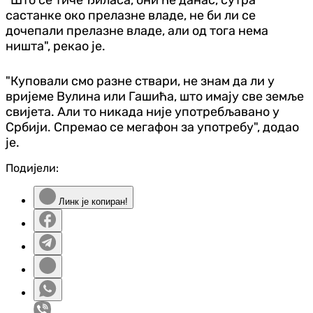
састанке око прелазне владе, не би ли се
дочепали прелазне владе, али од тога нема
ништа", рекао је.
"Куповали смо разне ствари, не знам да ли у
вријеме Вулина или Гашића, што имају све земље
свијета. Али то никада није употребљавано у
Србији. Спремао се мегафон за употребу", додао
је.
Подијели:
Линк је копиран!