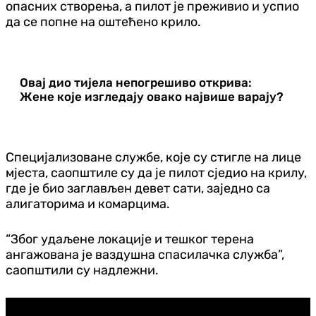
опасних створења, а пилот је преживио и успио
да се попне на оштећено крило.
Овај дио тијела непогрешиво открива:
Жене које изгледају овако највише варају?
Специјализоване службе, које су стигле на лице
мјеста, саопштиле су да је пилот сједио на крилу,
где је био заглављен девет сати, заједно са
алигаторима и комарцима.
“Због удаљене локације и тешког терена
ангажована је ваздушна спасилачка служба”,
саопштили су надлежни.