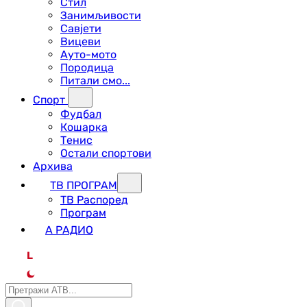
Стил
Занимљивости
Савјети
Вицеви
Ауто-мото
Породица
Питали смо...
Спорт
Фудбал
Кошарка
Тенис
Остали спортови
Архива
ТВ ПРОГРАМ
ТВ Распоред
Програм
А РАДИО
L