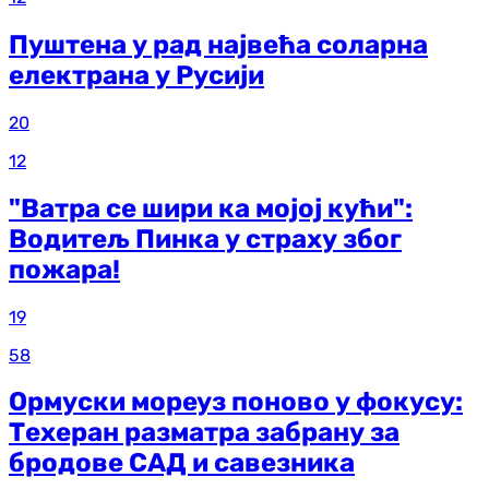
Пуштена у рад највећа соларна
електрана у Русији
20
12
"Ватра се шири ка мојој кући":
Водитељ Пинка у страху због
пожара!
19
58
Ормуски мореуз поново у фокусу:
Техеран разматра забрану за
бродове САД и савезника