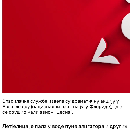
Спасилачке службе извеле су драматичну акцију у
Еверглејдсу (национални парк на југу Флориде), гдје
се срушио мали авион “Цесна”.
Летјелица је пала у воде пуне алигатора и других