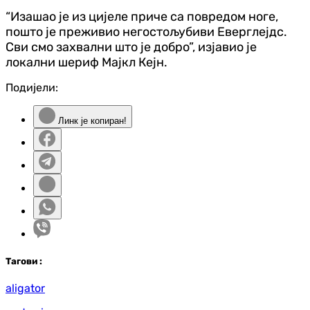
“Изашао је из цијеле приче са повредом ноге,
пошто је преживио негостољубиви Еверглејдс.
Сви смо захвални што је добро”, изјавио је
локални шериф Мајкл Кејн.
Подијели:
Линк је копиран!
Таг
ови
:
aligator