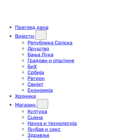
Преглед дана
Вијести
Република Српска
Друштво
Бања Лука
Градови и општине
БиХ
Србија
Регион
Свијет
Економија
Хроника
Магазин
Култура
Сцена
Наука и технологија
Љубав и секс
Здравље