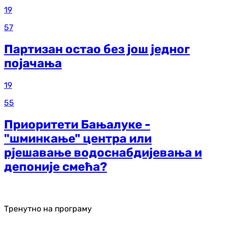
19
57
Партизан остао без још једног
појачања
19
55
Приоритети Бањалуке -
"шминкање" центра или
рјешавање водоснабдијевања и
депоније смећа?
Тренутно на програму