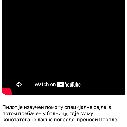
Пилот је извучен помоћу специјалне сајле, а
потом пребачен у болницу, гдје су му
констатоване лакше повреде, преноси Пеопле.