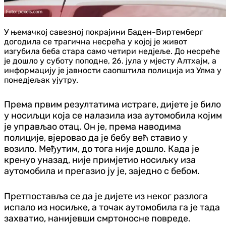
У њемачкој савезној покрајини Баден-Виртемберг
догодила се трагична несрећа у којој је живот
изгубила беба стара само четири недјеље. До несреће
је дошло у суботу поподне, 26. јула у мјесту Алтхајм, а
информацију је јавности саопштила полиција из Улма у
понедјељак ујутру.
Према првим резултатима истраге, дијете је било
у носиљци која се налазила иза аутомобила којим
је управљао отац. Он је, према наводима
полиције, вјеровао да је бебу већ ставио у
возило. Међутим, до тога није дошло. Када је
кренуо уназад, није примјетио носиљку иза
аутомобила и прегазио ју је, заједно с бебом.
Претпоставља се да је дијете из неког разлога
испало из носиљке, а точак аутомобила га је тада
захватио, нанијевши смртоносне повреде.