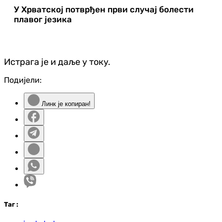
У Хрватској потврђен први случај болести
плавог језика
Истрага је и даље у току.
Подијели:
Линк је копиран!
Таг
: