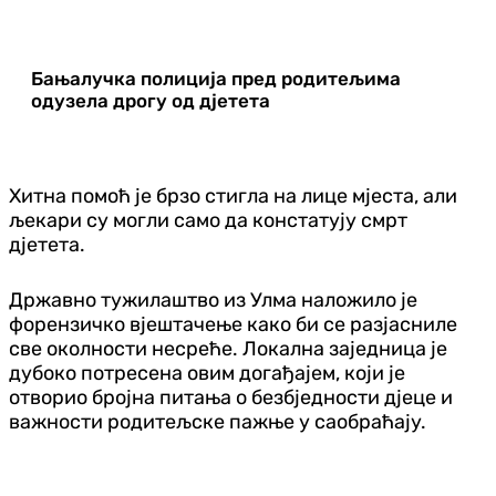
Бањалучка полиција пред родитељима
одузела дрогу од дјетета
Хитна помоћ је брзо стигла на лице мјеста, али
љекари су могли само да констатују смрт
дјетета.
Државно тужилаштво из Улма наложило је
форензичко вјештачење како би се разјасниле
све околности несреће. Локална заједница је
дубоко потресена овим догађајем, који је
отворио бројна питања о безбједности дјеце и
важности родитељске пажње у саобраћају.