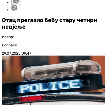
Отац прегазио бебу стару четири
недјеље
Извор:
Еспресо
29.07.2025
09:47