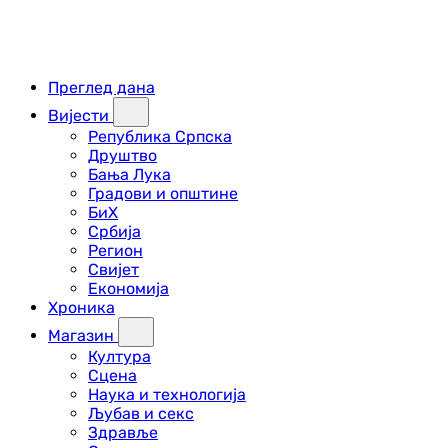
Преглед дана
Вијести
Република Српска
Друштво
Бања Лука
Градови и општине
БиХ
Србија
Регион
Свијет
Економија
Хроника
Магазин
Култура
Сцена
Наука и технологија
Љубав и секс
Здравље