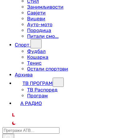
Стил
Занимљивости
Савјети
Вицеви
Ауто-мото
Породица
Питали смо...
Спорт
Фудбал
Кошарка
Тенис
Остали спортови
Архива
ТВ ПРОГРАМ
ТВ Распоред
Програм
А РАДИО
L