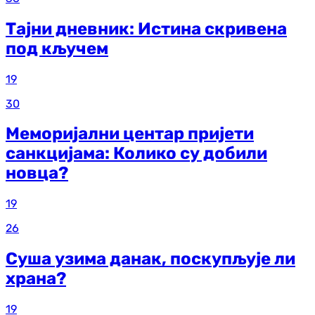
Тајни дневник: Истина скривена
под кључем
19
30
Меморијални центар пријети
санкцијама: Колико су добили
новца?
19
26
Суша узима данак, поскупљује ли
храна?
19