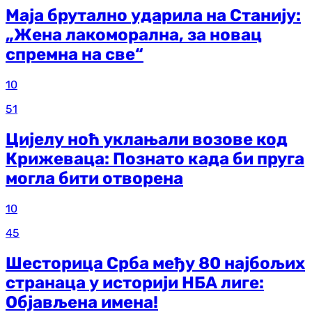
Маја брутално ударила на Станију:
„Жена лакоморална, за новац
спремна на све“
10
51
Цијелу ноћ уклањали возове код
Крижеваца: Познато када би пруга
могла бити отворена
10
45
Шесторица Срба међу 80 најбољих
странаца у историји НБА лиге:
Објављена имена!