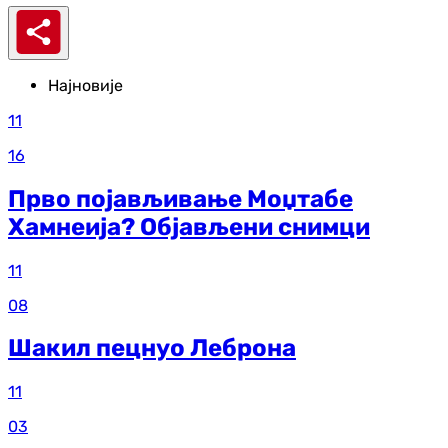
Најновије
11
16
Прво појављивање Моџтабе
Хамнеија? Објављени снимци
11
08
Шакил пецнуо Леброна
11
03