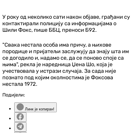
У року од неколико сати након објаве, грађани су
контактирали полицију са информацијама о
Шили Фокс, пише ББЦ, преноси Б92.
"Свака нестала особа има причу, а њихове
породице и пријатељи заслужују да знају шта им
се догодило и, надамо се, да се поново споје са
њима", рекла је наредница Џена Шо, која је
учествовала у истрази случаја. За сада није
познато под којим околностима је Фоксова
нестала 1972.
Подијели:
Линк је копиран!