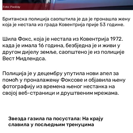
Британска полиција саопштила је да је пронашла жену
која је нестала из града Ковентрија прије 53 године.
Шила Фокс, која је нестала из Ковентрија 1972.
када је имала 16 година, безбједна је и живи у
другом дијелу земље, саопштено је из полиције
Вест Мидлендса.
Полиција је у децембру упутила нови апел за
помоћ у проналажењу Фоксове и објавила њену
фотографију из времена њеног нестанка на
својој веб-страници и друштвеним мрежама.
Звезда газила па посустала: На крају
славила у посљедњим тренуцима