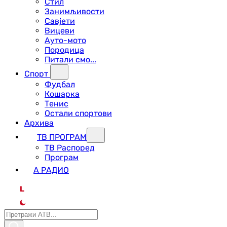
Стил
Занимљивости
Савјети
Вицеви
Ауто-мото
Породица
Питали смо...
Спорт
Фудбал
Кошарка
Тенис
Остали спортови
Архива
ТВ ПРОГРАМ
ТВ Распоред
Програм
А РАДИО
L