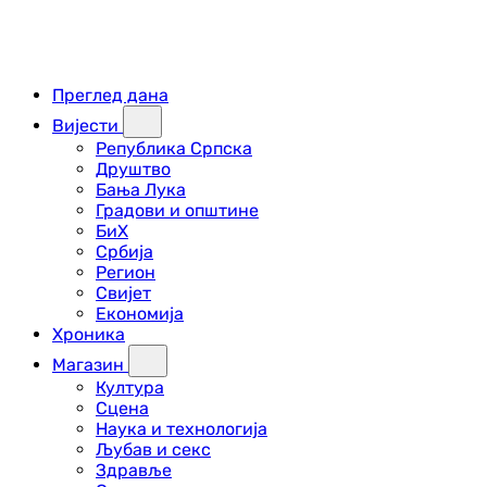
Преглед дана
Вијести
Република Српска
Друштво
Бања Лука
Градови и општине
БиХ
Србија
Регион
Свијет
Економија
Хроника
Магазин
Култура
Сцена
Наука и технологија
Љубав и секс
Здравље