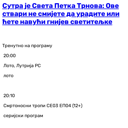
Сутра је Света Петка Трнова: Ове
ствари не смијете да урадите или
ћете навући гнијев светитељке
Тренутно на програму
20:00
Лото, Лутрија РС
лото
20:10
Смртоносни тропи СЕ03 ЕП04 (12+)
серијски програм