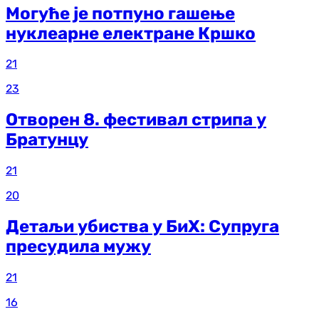
Могуће је потпуно гашење
нуклеарне електране Кршко
21
23
Отворен 8. фестивал стрипа у
Братунцу
21
20
Детаљи убиства у БиХ: Супруга
пресудила мужу
21
16