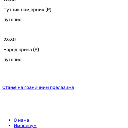
Путник намјерник (Р)
путопис
23:30
Народ прича (Р)
путопис
Стање на граничним прелазима
О нама
Импресум