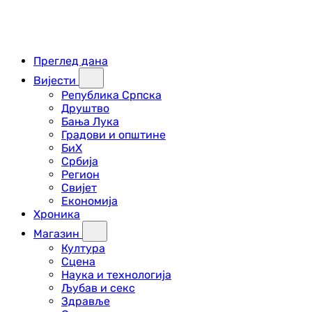
Преглед дана
Вијести
Република Српска
Друштво
Бања Лука
Градови и општине
БиХ
Србија
Регион
Свијет
Економија
Хроника
Магазин
Култура
Сцена
Наука и технологија
Љубав и секс
Здравље