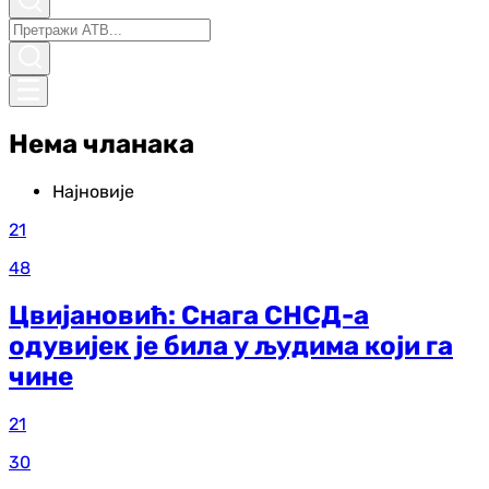
Нема чланака
Најновије
21
48
Цвијановић: Снага СНСД-а
одувијек је била у људима који га
чине
21
30