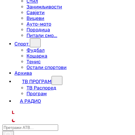
Стил
Занимљивости
Савјети
Вицеви
Ауто-мото
Породица
Питали смо...
Спорт
Фудбал
Кошарка
Тенис
Остали спортови
Архива
ТВ ПРОГРАМ
ТВ Распоред
Програм
А РАДИО
L