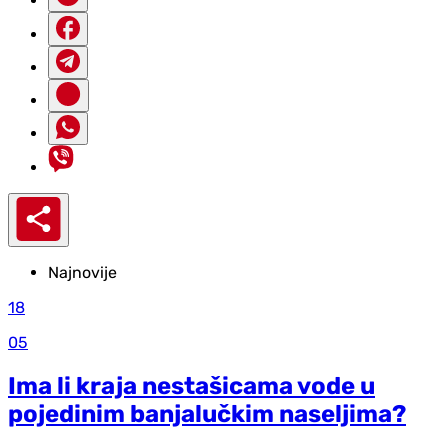
Najnovije
18
05
Ima li kraja nestašicama vode u
pojedinim banjalučkim naseljima?