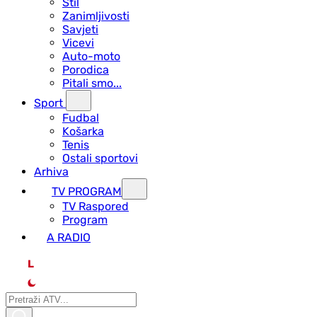
Stil
Zanimljivosti
Savjeti
Vicevi
Auto-moto
Porodica
Pitali smo...
Sport
Fudbal
Košarka
Tenis
Ostali sportovi
Arhiva
TV PROGRAM
ТV Raspored
Program
A RADIO
L