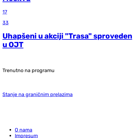
17
33
Uhapšeni u akciji "Trasa" sproveden
u OJT
Trenutno na programu
Stanje na graničnim prelazima
O nama
Impresum