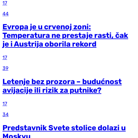
17
44
Evropa je u crvenoj zoni:
Temperatura ne prestaje rasti, čak
je i Austrija oborila rekord
17
39
Letenje bez prozora – budućnost
avijacije ili rizik za putnike?
17
34
Predstavnik Svete stolice dolazi u
Moskvu