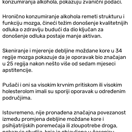
konzumiranja alkohola, pokazuju zvanični podaci.
Hronično konzumiranje alkohola remeti strukturu i
funkciju mozga, čineći težim donošenje kvalitetnijih
odluka o zdravlju budući da dio ključan za
donošenje odluka postaje manje aktivan.
Skeniranje i mjerenje debljine moždane kore u 34
regije mozga pokazuje da je oporavak bio značajan
u 25 regija nakon nešto više od sedam mjeseci
apstitencije.
Pušači i oni sa visokim krvnim pritiskom ili visokim
holesterolom imali su sporiji oporavak u određenim
područjima.
Istovremeno, nije pronađena značajna povezanost
između promjena debljine moždane kore i
psihijatrijskih poremećaja ili zloupotrebe droga,
pokazuje studija, koja je objavljena u časopisu