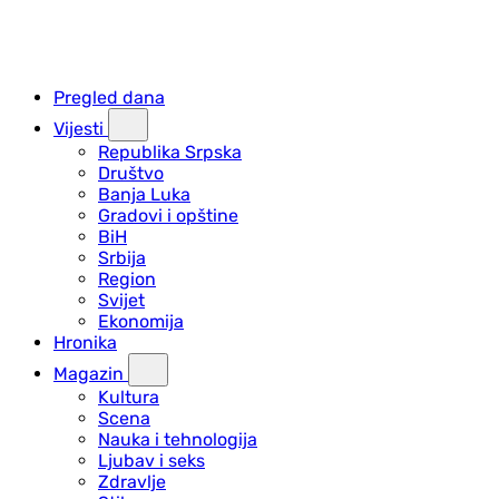
Pregled dana
Vijesti
Republika Srpska
Društvo
Banja Luka
Gradovi i opštine
BiH
Srbija
Region
Svijet
Ekonomija
Hronika
Magazin
Kultura
Scena
Nauka i tehnologija
Ljubav i seks
Zdravlje