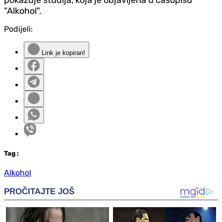
"Alkohol".
Podijeli:
Link je kopiran!
Tag
:
Alkohol