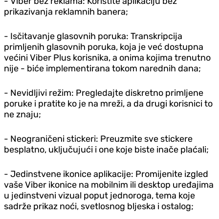
- Viber bez reklama: Koristite aplikaciju bez
prikazivanja reklamnih banera;
- Isčitavanje glasovnih poruka: Transkripcija
primljenih glasovnih poruka, koja je već dostupna
većini Viber Plus korisnika, a onima kojima trenutno
nije - biće implementirana tokom narednih dana;
- Nevidljivi režim: Pregledajte diskretno primljene
poruke i pratite ko je na mreži, a da drugi korisnici to
ne znaju;
- Neograničeni stickeri: Preuzmite sve stickere
besplatno, uključujući i one koje biste inače plaćali;
- Jedinstvene ikonice aplikacije: Promijenite izgled
vaše Viber ikonice na mobilnim ili desktop uređajima
u jedinstveni vizual poput jednoroga, tema koje
sadrže prikaz noći, svetlosnog bljeska i ostalog;