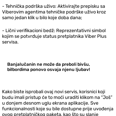
- Tehnička podrška uživo: Aktivirajte prepisku sa
Viberovim agentima tehničke podrške uživo kroz
samo jedan klik u bilo koje doba dana;
- Lični verifikacioni bedž: Reprezentativni simbol
kojim se potvrđuje status pretplatnika Viber Plus
servisa.
Banjalučanin ne može da preboli bivšu,
bilbordima ponovo osvaja njenu ljubav!
Kako biste isprobali ovaj novi servis, korisnici koji
budu imali pristup će to moći uraditi klikom na “Još”
u donjem desnom uglu ekrana aplikacije. Sve
funkcionalnosti koje su bile dostupne prije uvođenja
ovog pretplatničkog paketa, kao što su slanje