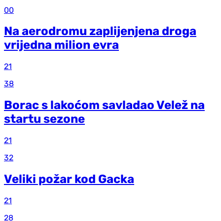
00
Na aerodromu zaplijenjena droga
vrijedna milion evra
21
38
Borac s lakoćom savladao Velež na
startu sezone
21
32
Veliki požar kod Gacka
21
28