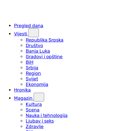
Pregled dana
Vijesti
Republika Srpska
Društvo
Banja Luka
Gradovi i opštine
BiH
Srbija
Region
Svijet
Ekonomija
Hronika
Magazin
Kultura
Scena
Nauka i tehnologija
Ljubav i seks
Zdravlje