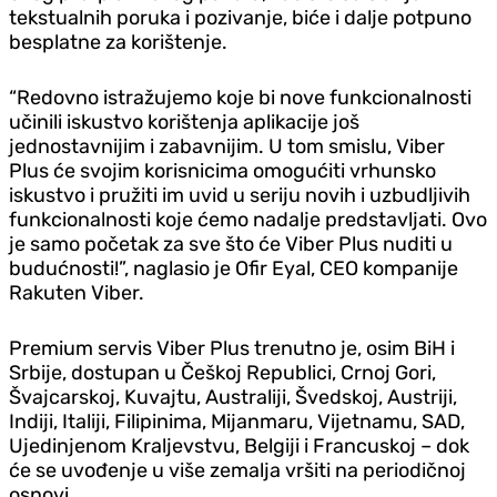
tekstualnih poruka i pozivanje, biće i dalje potpuno
besplatne za korištenje.
“Redovno istražujemo koje bi nove funkcionalnosti
učinili iskustvo korištenja aplikacije još
jednostavnijim i zabavnijim. U tom smislu, Viber
Plus će svojim korisnicima omogućiti vrhunsko
iskustvo i pružiti im uvid u seriju novih i uzbudljivih
funkcionalnosti koje ćemo nadalje predstavljati. Ovo
je samo početak za sve što će Viber Plus nuditi u
budućnosti!”, naglasio je Ofir Eyal, CEO kompanije
Rakuten Viber.
Premium servis Viber Plus trenutno je, osim BiH i
Srbije, dostupan u Češkoj Republici, Crnoj Gori,
Švajcarskoj, Kuvajtu, Australiji, Švedskoj, Austriji,
Indiji, Italiji, Filipinima, Mijanmaru, Vijetnamu, SAD,
Ujedinjenom Kraljevstvu, Belgiji i Francuskoj – dok
će se uvođenje u više zemalja vršiti na periodičnoj
osnovi.