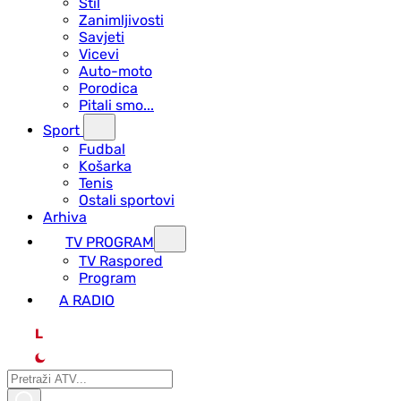
Stil
Zanimljivosti
Savjeti
Vicevi
Auto-moto
Porodica
Pitali smo...
Sport
Fudbal
Košarka
Tenis
Ostali sportovi
Arhiva
TV PROGRAM
ТV Raspored
Program
A RADIO
L