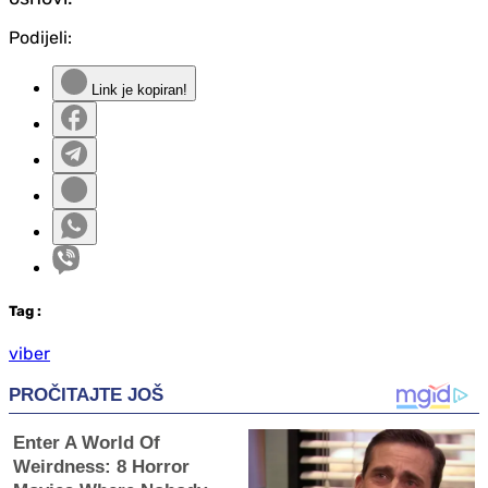
Podijeli:
Link je kopiran!
Tag
:
viber