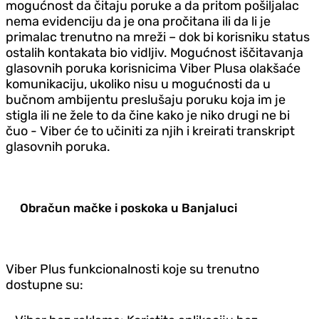
mogućnost da čitaju poruke a da pritom pošiljalac
nema evidenciju da je ona pročitana ili da li je
primalac trenutno na mreži – dok bi korisniku status
ostalih kontakata bio vidljiv. Mogućnost iščitavanja
glasovnih poruka korisnicima Viber Plusa olakšaće
komunikaciju, ukoliko nisu u mogućnosti da u
bučnom ambijentu preslušaju poruku koja im je
stigla ili ne žele to da čine kako je niko drugi ne bi
čuo - Viber će to učiniti za njih i kreirati transkript
glasovnih poruka.
Obračun mačke i poskoka u Banjaluci
Viber Plus funkcionalnosti koje su trenutno
dostupne su: