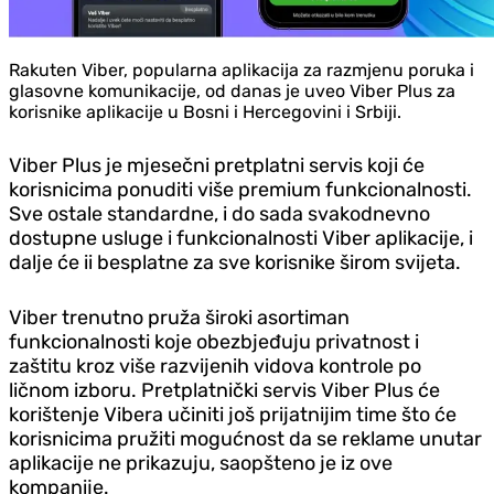
Rakuten Viber, popularna aplikacija za razmjenu poruka i
glasovne komunikacije, od danas je uveo Viber Plus za
korisnike aplikacije u Bosni i Hercegovini i Srbiji.
Viber Plus je mjesečni pretplatni servis koji će
korisnicima ponuditi više premium funkcionalnosti.
Sve ostale standardne, i do sada svakodnevno
dostupne usluge i funkcionalnosti Viber aplikacije, i
dalje će ii besplatne za sve korisnike širom svijeta.
Viber trenutno pruža široki asortiman
funkcionalnosti koje obezbjeđuju privatnost i
zaštitu kroz više razvijenih vidova kontrole po
ličnom izboru. Pretplatnički servis Viber Plus će
korištenje Vibera učiniti još prijatnijim time što će
korisnicima pružiti mogućnost da se reklame unutar
aplikacije ne prikazuju, saopšteno je iz ove
kompanije.