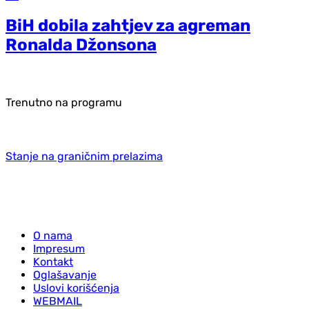
BiH dobila zahtjev za agreman
Ronalda Džonsona
Trenutno na programu
Stanje na graničnim prelazima
O nama
Impresum
Kontakt
Oglašavanje
Uslovi korišćenja
WEBMAIL