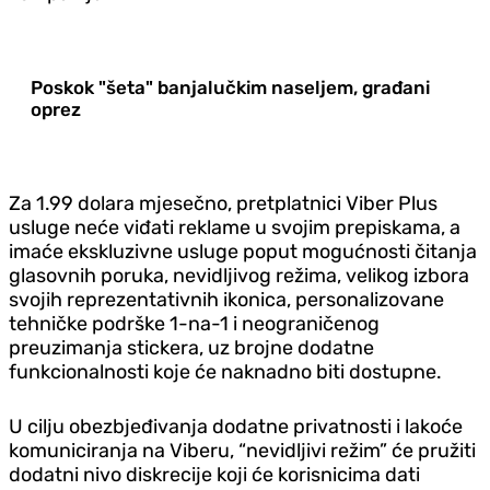
Poskok "šeta" banjalučkim naseljem, građani
oprez
Za 1.99 dolara mjesečno, pretplatnici Viber Plus
usluge neće viđati reklame u svojim prepiskama, a
imaće ekskluzivne usluge poput mogućnosti čitanja
glasovnih poruka, nevidljivog režima, velikog izbora
svojih reprezentativnih ikonica, personalizovane
tehničke podrške 1-na-1 i neograničenog
preuzimanja stickera, uz brojne dodatne
funkcionalnosti koje će naknadno biti dostupne.
U cilju obezbjeđivanja dodatne privatnosti i lakoće
komuniciranja na Viberu, “nevidljivi režim” će pružiti
dodatni nivo diskrecije koji će korisnicima dati