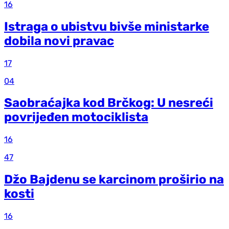
16
Istraga o ubistvu bivše ministarke
dobila novi pravac
17
04
Saobraćajka kod Brčkog: U nesreći
povrijeđen motociklista
16
47
Džo Bajdenu se karcinom proširio na
kosti
16