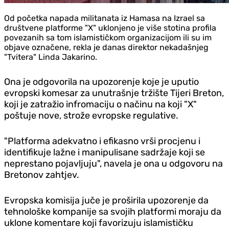
Od početka napada militanata iz Hamasa na Izrael sa
društvene platforme "X" uklonjeno je više stotina profila
povezanih sa tom islamističkom organizacijom ili su im
objave označene, rekla je danas direktor nekadašnjeg
"Tvitera" Linda Jakarino.
Ona je odgovorila na upozorenje koje je uputio
evropski komesar za unutrašnje tržište Tijeri Breton,
koji je zatražio infromaciju o načinu na koji "X"
poštuje nove, strože evropske regulative.
"Platforma adekvatno i efikasno vrši procjenu i
identifikuje lažne i manipulisane sadržaje koji se
neprestano pojavljuju", navela je ona u odgovoru na
Bretonov zahtjev.
Evropska komisija juče je proširila upozorenje da
tehnološke kompanije sa svojih platformi moraju da
uklone komentare koji favorizuju islamističku