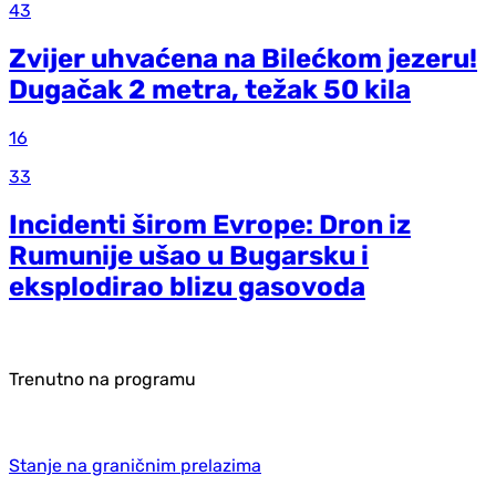
43
Zvijer uhvaćena na Bilećkom jezeru!
Dugačak 2 metra, težak 50 kila
16
33
Incidenti širom Evrope: Dron iz
Rumunije ušao u Bugarsku i
eksplodirao blizu gasovoda
Trenutno na programu
Stanje na graničnim prelazima