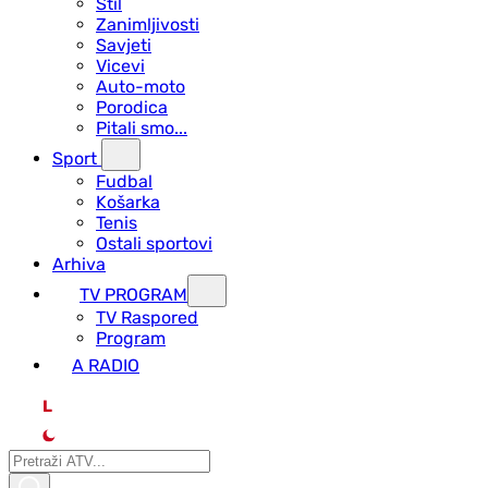
Stil
Zanimljivosti
Savjeti
Vicevi
Auto-moto
Porodica
Pitali smo...
Sport
Fudbal
Košarka
Tenis
Ostali sportovi
Arhiva
TV PROGRAM
ТV Raspored
Program
A RADIO
L