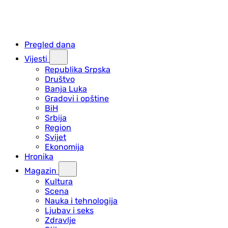
Pregled dana
Vijesti
Republika Srpska
Društvo
Banja Luka
Gradovi i opštine
BiH
Srbija
Region
Svijet
Ekonomija
Hronika
Magazin
Kultura
Scena
Nauka i tehnologija
Ljubav i seks
Zdravlje