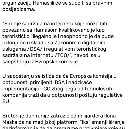
organizaciju Hamas ili će se suočiti sa pravnim
posljedicama.
"Širenje sadržaja na internetu koje može biti
povezano sa Hamasom kvalifikovano je kao
terorističko i ilegalno je i neophodno je da bude
uklonjeno u skladu sa Zakonom o digitalnim
uslugama /DSA/ i regulativom terorističkog
sadržaja na internetu /TCO/", navodi se u
saopštenju iz Evropske komisije.
U saopštenju se ističe da će Evropska komisija u
potpunosti primijeniti DSA i nadziraće
implementaciju TCO zbog čega od tehnoloških
kompanija traži da u potpunosti poštuju regulative
EU.
Breton je dan ranije zatražio od milijardera Ilona
Maska da na medijskoj platformi "Iks" smanji širenje
dezinformacija, te da preduzme protivmjere koje su