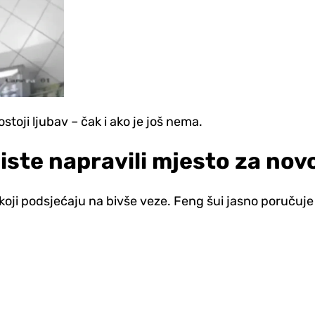
toji ljubav – čak i ako je još nema.
biste napravili mjesto za nov
ji podsjećaju na bivše veze. Feng šui jasno poručuje –