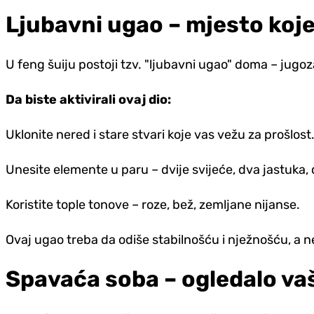
Ljubavni ugao – mjesto koje
U feng šuiju postoji tzv. "ljubavni ugao" doma – jugo
Da biste aktivirali ovaj dio:
Uklonite nered i stare stvari koje vas vežu za prošlost
Unesite elemente u paru – dvije svijeće, dva jastuka, d
Koristite tople tonove – roze, bež, zemljane nijanse.
Ovaj ugao treba da odiše stabilnošću i nježnošću, a n
Spavaća soba – ogledalo va