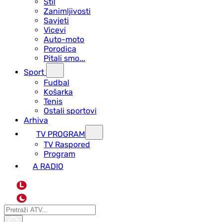
Stil
Zanimljivosti
Savjeti
Vicevi
Auto-moto
Porodica
Pitali smo...
Sport
Fudbal
Košarka
Tenis
Ostali sportovi
Arhiva
TV PROGRAM
ТV Raspored
Program
A RADIO
L