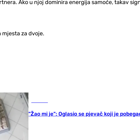
rtnera. Ako u njoj dominira energija samoće, takav sign
a mjesta za dvoje.
Hronika
"Žao mi je": Oglasio se pjevač koji je pobega