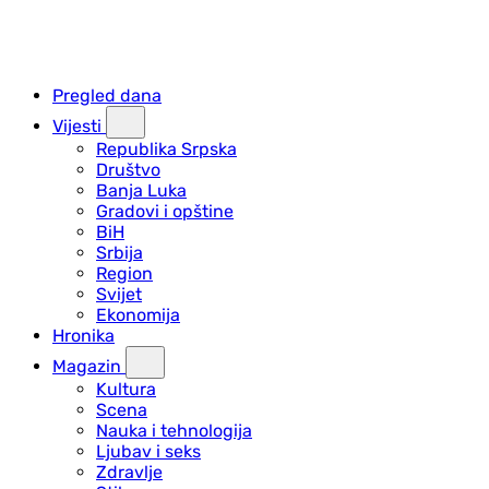
Pregled dana
Vijesti
Republika Srpska
Društvo
Banja Luka
Gradovi i opštine
BiH
Srbija
Region
Svijet
Ekonomija
Hronika
Magazin
Kultura
Scena
Nauka i tehnologija
Ljubav i seks
Zdravlje