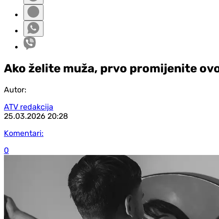
Ako želite muža, prvo promijenite ov
Autor:
ATV redakcija
25.03.2026
20:28
Komentari:
0