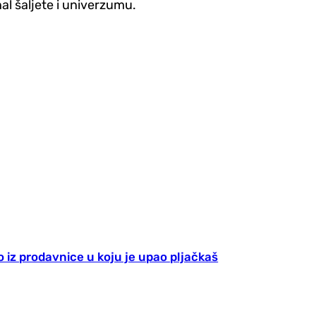
al šaljete i univerzumu.
o iz prodavnice u koju je upao pljačkaš