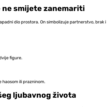
 ne smijete zanemariti
zapadni dio prostora. On simbolizuje partnerstvo, brak 
.
vije figure.
e haosom ili prazninom.
šeg ljubavnog života