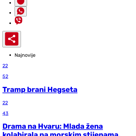
Najnovije
22
52
Tramp brani Hegseta
22
43
Drama na Hvaru: Mlada žena
kolabirala na morskim stijenama,