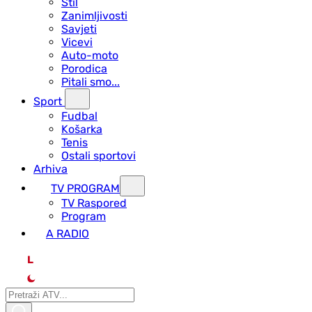
Stil
Zanimljivosti
Savjeti
Vicevi
Auto-moto
Porodica
Pitali smo...
Sport
Fudbal
Košarka
Tenis
Ostali sportovi
Arhiva
TV PROGRAM
ТV Raspored
Program
A RADIO
L