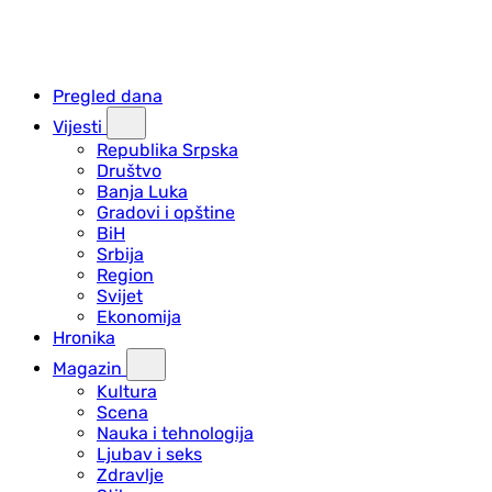
Pregled dana
Vijesti
Republika Srpska
Društvo
Banja Luka
Gradovi i opštine
BiH
Srbija
Region
Svijet
Ekonomija
Hronika
Magazin
Kultura
Scena
Nauka i tehnologija
Ljubav i seks
Zdravlje