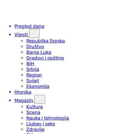
Pregled dana
Vijesti
Republika Srpska
Društvo
Banja Luka
Gradovi i opštine
BiH
Srbija
Region
Svijet
Ekonomija
Hronika
Magazin
Kultura
Scena
Nauka i tehnologija
Ljubav i seks
Zdravlje