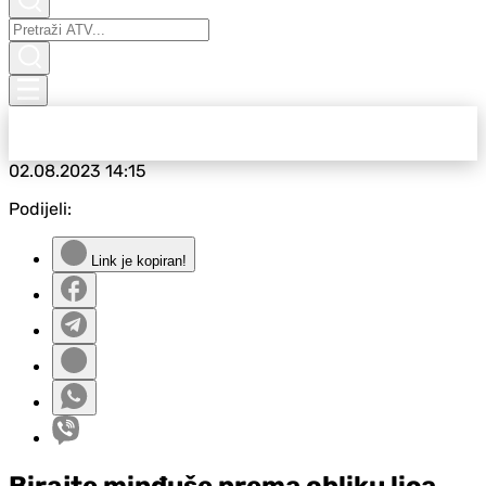
02.08.2023
14:15
Podijeli:
Link je kopiran!
Birajte minđuše prema obliku lica