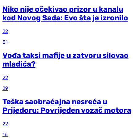
Niko nije očekivao prizor u kanalu
kod Novog Sada: Evo šta je izronilo
22
51
Vođa taksi mafije u zatvoru silovao
mladića?
22
29
Teška saobraćajna nesreća u
Prijedoru: Povrijeđen vozač motora
22
16