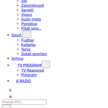
Stil
Zanimljivosti
Savjeti
Vicevi
Auto-moto
Porodica
Pitali smo...
Sport
Fudbal
Košarka
Tenis
Ostali sportovi
Arhiva
TV PROGRAM
ТV Raspored
Program
A RADIO
L