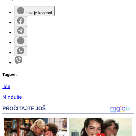
Link je kopiran!
Tag
ovi
:
lice
Minđuše