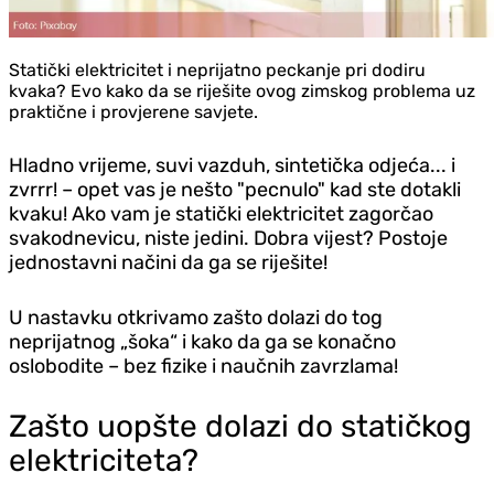
Statički elektricitet i neprijatno peckanje pri dodiru
kvaka? Evo kako da se riješite ovog zimskog problema uz
praktične i provjerene savjete.
Hladno vrijeme, suvi vazduh, sintetička odjeća... i
zvrrr! – opet vas je nešto "pecnulo" kad ste dotakli
kvaku! Ako vam je statički elektricitet zagorčao
svakodnevicu, niste jedini. Dobra vijest? Postoje
jednostavni načini da ga se riješite!
U nastavku otkrivamo zašto dolazi do tog
neprijatnog „šoka“ i kako da ga se konačno
oslobodite – bez fizike i naučnih zavrzlama!
Zašto uopšte dolazi do statičkog
elektriciteta?