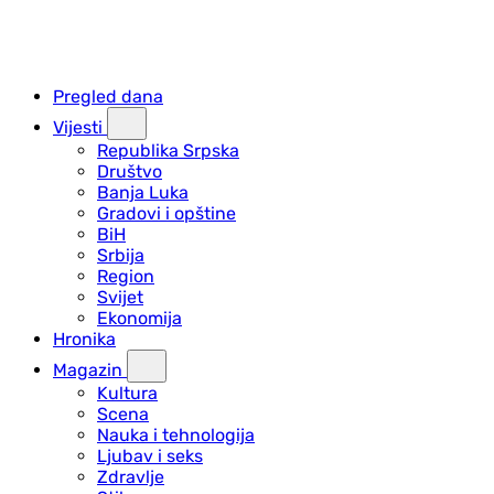
Pregled dana
Vijesti
Republika Srpska
Društvo
Banja Luka
Gradovi i opštine
BiH
Srbija
Region
Svijet
Ekonomija
Hronika
Magazin
Kultura
Scena
Nauka i tehnologija
Ljubav i seks
Zdravlje