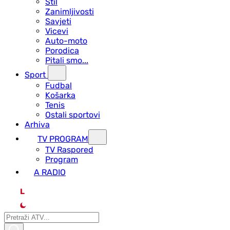
Stil
Zanimljivosti
Savjeti
Vicevi
Auto-moto
Porodica
Pitali smo...
Sport
Fudbal
Košarka
Tenis
Ostali sportovi
Arhiva
TV PROGRAM
ТV Raspored
Program
A RADIO
L