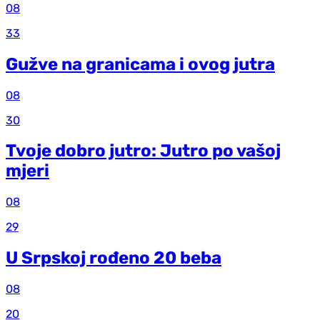
08
33
Gužve na granicama i ovog jutra
08
30
Tvoje dobro jutro: Jutro po vašoj
mjeri
08
29
U Srpskoj rođeno 20 beba
08
20