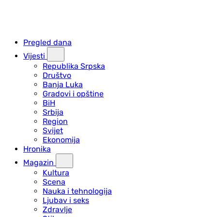
Pregled dana
Vijesti
Republika Srpska
Društvo
Banja Luka
Gradovi i opštine
BiH
Srbija
Region
Svijet
Ekonomija
Hronika
Magazin
Kultura
Scena
Nauka i tehnologija
Ljubav i seks
Zdravlje