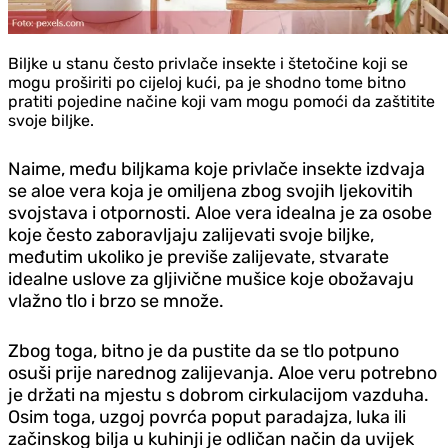
Biljke u stanu često privlače insekte i štetočine koji se
mogu proširiti po cijeloj kući, pa je shodno tome bitno
pratiti pojedine načine koji vam mogu pomoći da zaštitite
svoje biljke.
Naime, među biljkama koje privlače insekte izdvaja
se aloe vera koja je omiljena zbog svojih ljekovitih
svojstava i otpornosti. Aloe vera idealna je za osobe
koje često zaboravljaju zalijevati svoje biljke,
međutim ukoliko je previše zalijevate, stvarate
idealne uslove za gljivične mušice koje obožavaju
vlažno tlo i brzo se množe.
Zbog toga, bitno je da pustite da se tlo potpuno
osuši prije narednog zalijevanja. Aloe veru potrebno
je držati na mjestu s dobrom cirkulacijom vazduha.
Osim toga, uzgoj povrća poput paradajza, luka ili
začinskog bilja u kuhinji je odličan način da uvijek