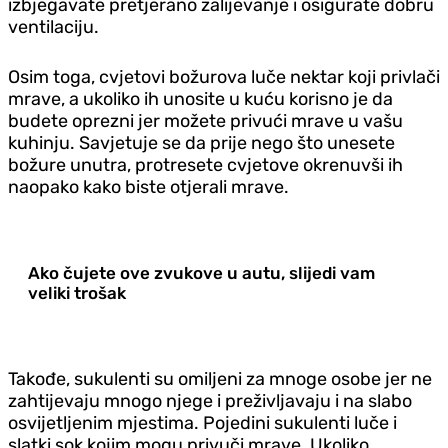
izbjegavate pretjerano zalijevanje i osigurate dobru
ventilaciju.
Osim toga, cvjetovi božurova luče nektar koji privlači
mrave, a ukoliko ih unosite u kuću korisno je da
budete oprezni jer možete privući mrave u vašu
kuhinju. Savjetuje se da prije nego što unesete
božure unutra, protresete cvjetove okrenuvši ih
naopako kako biste otjerali mrave.
Ako čujete ove zvukove u autu, slijedi vam
veliki trošak
Takođe, sukulenti su omiljeni za mnoge osobe jer ne
zahtijevaju mnogo njege i preživljavaju i na slabo
osvijetljenim mjestima. Pojedini sukulenti luče i
slatki sok kojim mogu privuči mrave. Ukoliko