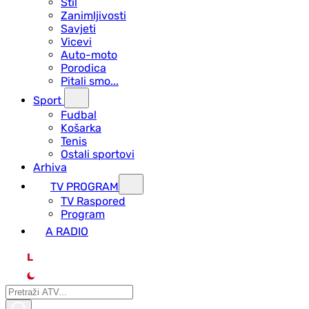
Stil
Zanimljivosti
Savjeti
Vicevi
Auto-moto
Porodica
Pitali smo...
Sport
Fudbal
Košarka
Tenis
Ostali sportovi
Arhiva
TV PROGRAM
ТV Raspored
Program
A RADIO
L