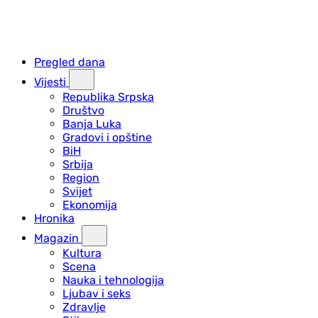
Pregled dana
Vijesti
Republika Srpska
Društvo
Banja Luka
Gradovi i opštine
BiH
Srbija
Region
Svijet
Ekonomija
Hronika
Magazin
Kultura
Scena
Nauka i tehnologija
Ljubav i seks
Zdravlje