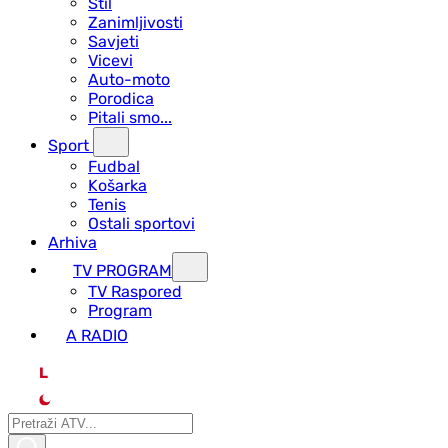
Stil
Zanimljivosti
Savjeti
Vicevi
Auto-moto
Porodica
Pitali smo...
Sport
Fudbal
Košarka
Tenis
Ostali sportovi
Arhiva
TV PROGRAM
ТV Raspored
Program
A RADIO
L