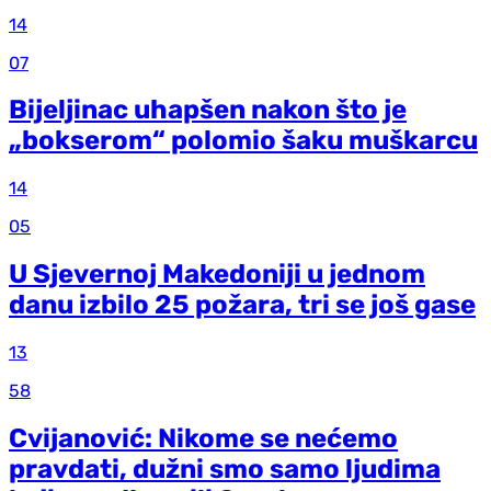
14
07
Bijeljinac uhapšen nakon što je
„bokserom“ polomio šaku muškarcu
14
05
U Sjevernoj Makedoniji u jednom
danu izbilo 25 požara, tri se još gase
13
58
Cvijanović: Nikome se nećemo
pravdati, dužni smo samo ljudima