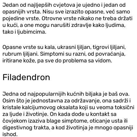
Jedan od najljepših cvjetova je ujedno i jedan od
opasnijih vrsta. Nisu sve izrazito opasne, već samo
pojedine vrste. Otrovne vrste nikako ne treba držati
u kući, a one mogu narušiti zdravlje kako ljudima,
tako i ljubimcima.
Opasne vrste su kala, ukrasni ljiljan, tigrovi ljiljani,
rubrum ljiljani. Simptomi su razni, od povraćanja,
iritirane kože, pa sve do problema sa vidom.
Filadendron
Jedna od najpopularnijih kućnih biljaka je baš ova.
Osim što je jednostavna za održavanje, ona sadrži i
kristale kalcijumovog oksalata koji su veoma toksični
za ljude i životinje. On kada dođe u kontakt sa
čovjekom izaziva blage simptome, oticanje usta ili
digestivnog trakta, a kod životinja je mnogo opasniji
ishod.