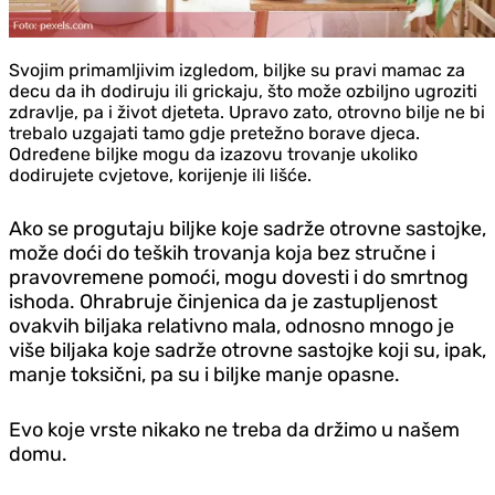
Svojim primamljivim izgledom, biljke su pravi mamac za
decu da ih dodiruju ili grickaju, što može ozbiljno ugroziti
zdravlje, pa i život djeteta. Upravo zato, otrovno bilje ne bi
trebalo uzgajati tamo gdje pretežno borave djeca.
Određene biljke mogu da izazovu trovanje ukoliko
dodirujete cvjetove, korijenje ili lišće.
Ako se progutaju biljke koje sadrže otrovne sastojke,
može doći do teških trovanja koja bez stručne i
pravovremene pomoći, mogu dovesti i do smrtnog
ishoda. Ohrabruje činjenica da je zastupljenost
ovakvih biljaka relativno mala, odnosno mnogo je
više biljaka koje sadrže otrovne sastojke koji su, ipak,
manje toksični, pa su i biljke manje opasne.
Evo koje vrste nikako ne treba da držimo u našem
domu.