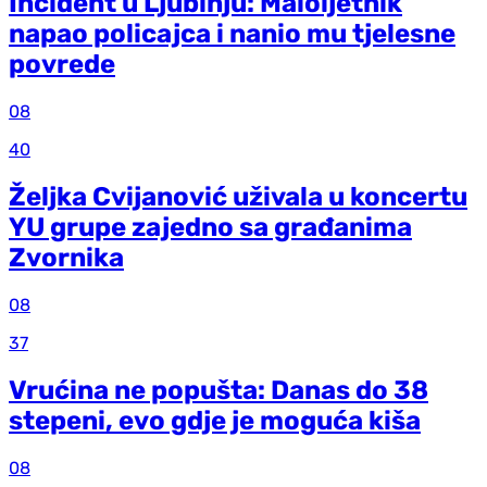
Incident u Ljubinju: Maloljetnik
napao policajca i nanio mu tjelesne
povrede
08
40
Željka Cvijanović uživala u koncertu
YU grupe zajedno sa građanima
Zvornika
08
37
Vrućina ne popušta: Danas do 38
stepeni, evo gdje je moguća kiša
08