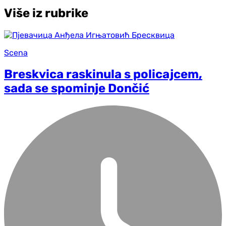
Više iz rubrike
Scena
Breskvica raskinula s policajcem,
sada se spominje Dončić