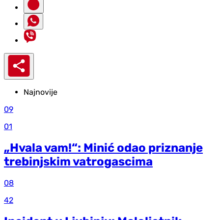
Najnovije
09
01
„Hvala vam!“: Minić odao priznanje
trebinjskim vatrogascima
08
42