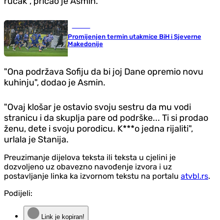
ručak", pričao je Asmin.
Fudbal
Promijenjen termin utakmice BiH i Sjeverne
Makedonije
"Ona podržava Sofiju da bi joj Dane opremio novu
kuhinju", dodao je Asmin.
"Ovaj klošar je ostavio svoju sestru da mu vodi
stranicu i da skuplja pare od podrške... Ti si prodao
ženu, dete i svoju porodicu. K***o jedna rijaliti",
urlala je Stanija.
Preuzimanje dijelova teksta ili teksta u cjelini je
dozvoljeno uz obavezno navođenje izvora i uz
postavljanje linka ka izvornom tekstu na portalu
atvbl.rs
.
Podijeli:
Link je kopiran!