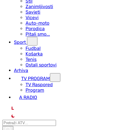
Stil
Zanimljivosti
Savjeti
Vicevi
Auto-moto
Porodica
Pitali smo...
Sport
Fudbal
Košarka
Tenis
Ostali sportovi
Arhiva
TV PROGRAM
ТV Raspored
Program
A RADIO
L