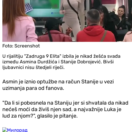
Foto:
Screenshot
U rijalitiju "Zadruga 9 Elita" izbila je nikad žešća svađa
između Asmina Durdžića i Stanije Dobrojević. Bivši
ljubavnici nisu štedjeli riječi.
Asmin je iznio optužbe na račun Stanije u vezi
uzimanja para od fanova.
"Da li si pobesnela na Staniju jer si shvatala da nikad
nećeš moći da živiš njen sad, a najvažnije Luka je
lud za njom?", glasilo je pitanje.
Republika Srpska