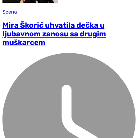
Scena
Mira Škorić uhvatila dečka u
ljubavnom zanosu sa drugim
muškarcem