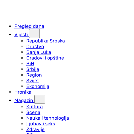
Pregled dana
Vijesti
Republika Srpska
Društvo
Banja Luka
Gradovi i opštine
BiH
Srbija
Region
Svijet
Ekonomija
Hronika
Magazin
Kultura
Scena
Nauka i tehnologija
Ljubav i seks
Zdravlje