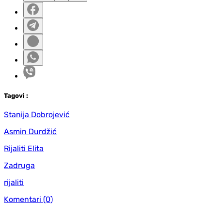
Tag
ovi
:
Stanija Dobrojević
Asmin Durdžić
Rijaliti Elita
Zadruga
rijaliti
Komentari
(0)