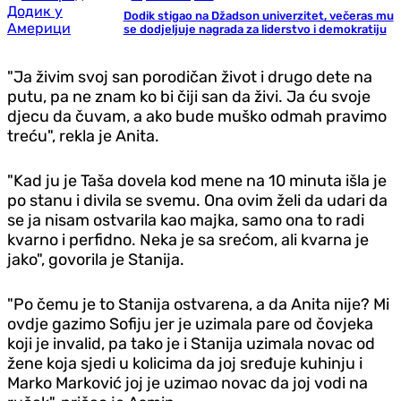
Dodik stigao na Džadson univerzitet, večeras mu
se dodjeljuje nagrada za liderstvo i demokratiju
"Ja živim svoj san porodičan život i drugo dete na
putu, pa ne znam ko bi čiji san da živi. Ja ću svoje
djecu da čuvam, a ako bude muško odmah pravimo
treću", rekla je Anita.
"Kad ju je Taša dovela kod mene na 10 minuta išla je
po stanu i divila se svemu. Ona ovim želi da udari da
se ja nisam ostvarila kao majka, samo ona to radi
kvarno i perfidno. Neka je sa srećom, ali kvarna je
jako", govorila je Stanija.
"Po čemu je to Stanija ostvarena, a da Anita nije? Mi
ovdje gazimo Sofiju jer je uzimala pare od čovjeka
koji je invalid, pa tako je i Stanija uzimala novac od
žene koja sjedi u kolicima da joj sređuje kuhinju i
Marko Marković joj je uzimao novac da joj vodi na