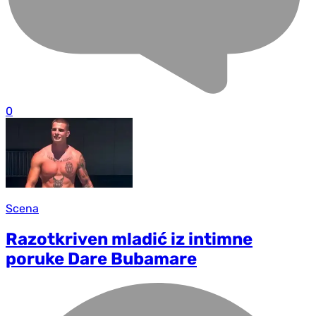
0
Scena
Razotkriven mladić iz intimne
poruke Dare Bubamare