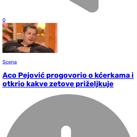
0
Scena
Aco Pejović progovorio o kćerkama i
otkrio kakve zetove priželjkuje