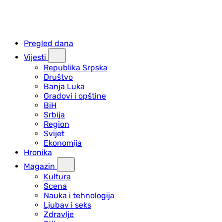
Pregled dana
Vijesti
Republika Srpska
Društvo
Banja Luka
Gradovi i opštine
BiH
Srbija
Region
Svijet
Ekonomija
Hronika
Magazin
Kultura
Scena
Nauka i tehnologija
Ljubav i seks
Zdravlje