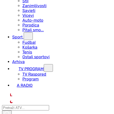
Stil
Zanimljivosti
Savjeti
Vicevi
Auto-moto
Porodica
Pitali smo...
Sport
Fudbal
Košarka
Tenis
Ostali sportovi
Arhiva
TV PROGRAM
ТV Raspored
Program
A RADIO
L