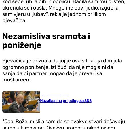
kod sebe, ubila bih ih obojicu! Bacila sam mu prsten,
okrenula se i otišla. Mnogo me povrijedio, izgubila
sam vjeru u ljubav", rekla je jednom prilikom
pjevačica.
Nezamisliva sramota i
poniženje
Pjevačica je priznala da joj je ova situacija donijela
ogromno poniženje, ističući da nije mogla ni da
sanja da bi partner mogao da je prevari sa
muškarcem.
Republika Srpska
Mazalica ima prijedlog za SDS
"Jao, Bože, mislila sam da se ovakve stvari dešavaju
samo u filmovima. Ovakvu sramotu nikad nisam