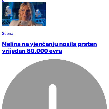
Scena
Melina na vjenčanju nosila prsten
vrijedan 80.000 evra