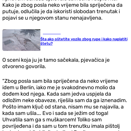
Kako je zbog posla neko vrijeme bila spriječena da
putuje, odlučila je da iskoristi slobodan trenutak i
pojavi se u njegovom stanu nenajavljena.
Auto-moto
Šta ako oštetite vozilo zbog rupe i kako naplatiti
štetu?
O sceni koja ju je tamo sačekala, pjevačica je
otvoreno govorila.
"Zbog posla sam bila spriječena da neko vrijeme
idem u Berlin, iako me je svakodnevno molio da
dođem kod njega. Kada sam jedva uspjela da
odložim neke obaveze, riješila sam da ga iznenadim.
Pošto imam ključ od stana, nisam mu se najavila, a
kada sam ušla…. Evo i sada se ježim od toga!
Uhvatila sam ga s muškarcem! Toliko sam
povrijeđena i da sam u tom trenutku imala pištolj