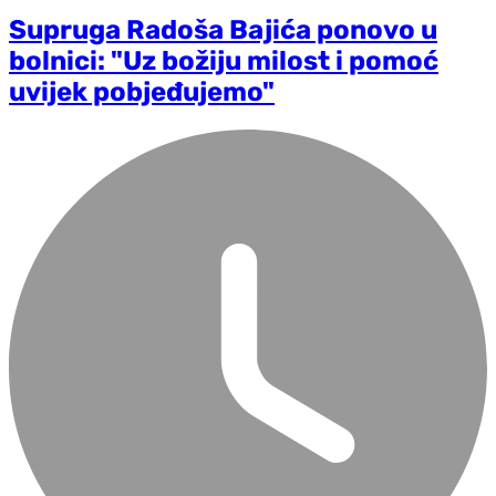
Supruga Radoša Bajića ponovo u
bolnici: "Uz božiju milost i pomoć
uvijek pobjeđujemo"