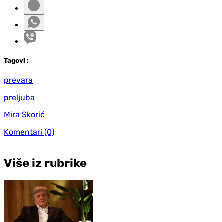
Tag
ovi
:
prevara
preljuba
Mira Škorić
Komentari
(0)
Više iz rubrike