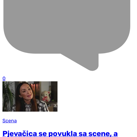
0
Scena
Pjevačica se povukla sa scene, a