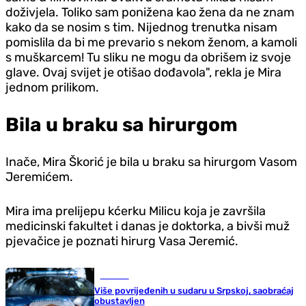
doživjela. Toliko sam ponižena kao žena da ne znam
kako da se nosim s tim. Nijednog trenutka nisam
pomislila da bi me prevario s nekom ženom, a kamoli
s muškarcem! Tu sliku ne mogu da obrišem iz svoje
glave. Ovaj svijet je otišao dođavola", rekla je Mira
jednom prilikom.
Bila u braku sa hirurgom
Inače, Mira Škorić je bila u braku sa hirurgom Vasom
Jeremićem.
Mira ima prelijepu kćerku Milicu koja je završila
medicinski fakultet i danas je doktorka, a bivši muž
pjevačice je poznati hirurg Vasa Jeremić.
Hronika
Više povrijeđenih u sudaru u Srpskoj, saobraćaj
obustavljen