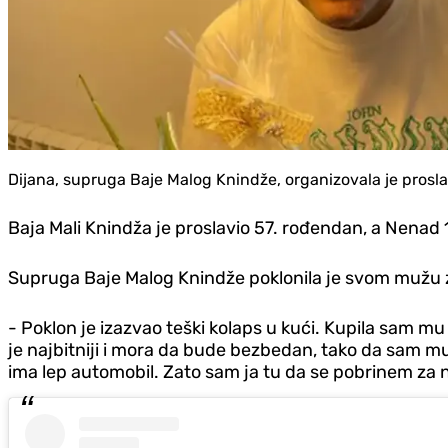
Dijana, supruga Baje Malog Knindže, organizovala je pros
Baja Mali Knindža je proslavio 57. rođendan, a Nenad 
Supruga Baje Malog Knindže poklonila je svom mužu 
- Poklon je izazvao teški kolaps u kući. Kupila sam mu au
je najbitniji i mora da bude bezbedan, tako da sam mu 
ima lep automobil. Zato sam ja tu da se pobrinem za nj