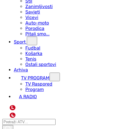
Stil
Zanimljivosti
Savjeti
Vicevi
Auto-moto
Porodica
Pitali smo...
Sport
Fudbal
Košarka
Tenis
Ostali sportovi
Arhiva
TV PROGRAM
ТV Raspored
Program
A RADIO
L