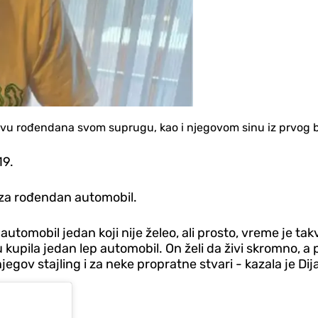
lavu rođendana svom suprugu, kao i njegovom sinu iz prvog
19.
za rođendan automobil.
tomobil jedan koji nije želeo, ali prosto, vreme je takvo,
kupila jedan lep automobil. On želi da živi skromno, a 
egov stajling i za neke propratne stvari - kazala je Dij