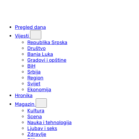
Pregled dana
Vijesti
Republika Srpska
Društvo
Banja Luka
Gradovi i opštine
BiH
Srbija
Region
Svijet
Ekonomija
Hronika
Magazin
Kultura
Scena
Nauka i tehnologija
Ljubav i seks
Zdravlje