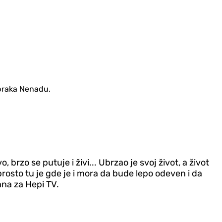
 braka Nenadu.
 brzo se putuje i živi... Ubrzao je svoj život, a život
prosto tu je gde je i mora da bude lepo odeven i da
ana za Hepi TV.