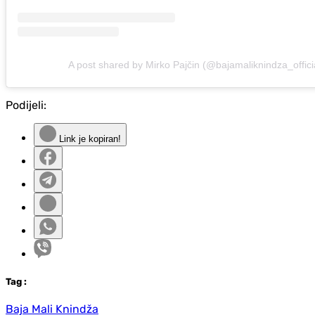
A post shared by Mirko Pajčin (@bajamaliknindza_offici
Podijeli:
Link je kopiran!
Tag
:
Baja Mali Knindža