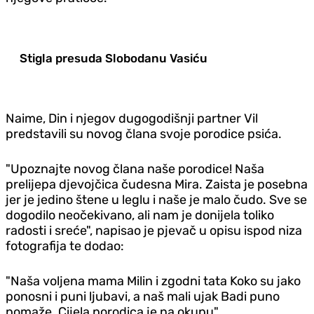
Stigla presuda Slobodanu Vasiću
Naime, Din i njegov dugogodišnji partner Vil
predstavili su novog člana svoje porodice psića.
"Upoznajte novog člana naše porodice! Naša
prelijepa djevojčica čudesna Mira. Zaista je posebna
jer je jedino štene u leglu i naše je malo čudo. Sve se
dogodilo neočekivano, ali nam je donijela toliko
radosti i sreće", napisao je pjevač u opisu ispod niza
fotografija te dodao:
"Naša voljena mama Milin i zgodni tata Koko su jako
ponosni i puni ljubavi, a naš mali ujak Badi puno
pomaže. Cijela porodica je na okupu".