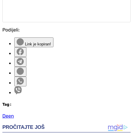
Podijeli:
Link je kopiran!
Tag
:
Deen