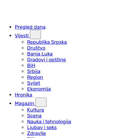
Pregled dana
Vijesti
Republika Srpska
Društvo
Banja Luka
Gradovi i opštine
BiH
Srbija
Region
Svijet
Ekonomija
Hronika
Magazin
Kultura
Scena
Nauka i tehnologija
Ljubav i seks
Zdravlje