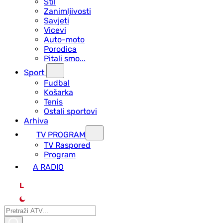
Stil
Zanimljivosti
Savjeti
Vicevi
Auto-moto
Porodica
Pitali smo...
Sport
Fudbal
Košarka
Tenis
Ostali sportovi
Arhiva
TV PROGRAM
ТV Raspored
Program
A RADIO
L