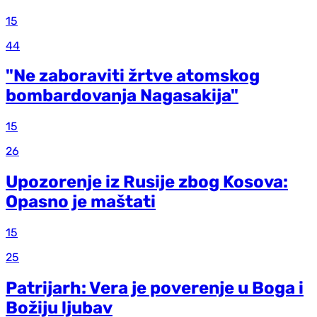
15
44
"Ne zaboraviti žrtve atomskog
bombardovanja Nagasakija"
15
26
Upozorenje iz Rusije zbog Kosova:
Opasno je maštati
15
25
Patrijarh: Vera je poverenje u Boga i
Božiju ljubav