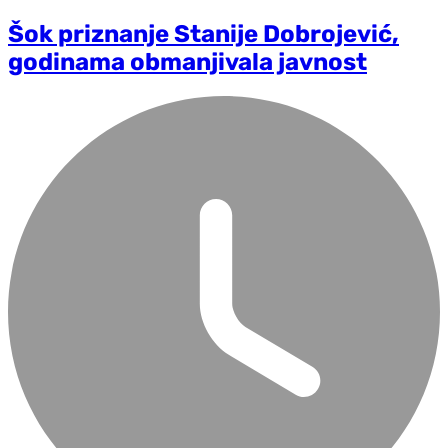
Šok priznanje Stanije Dobrojević,
godinama obmanjivala javnost