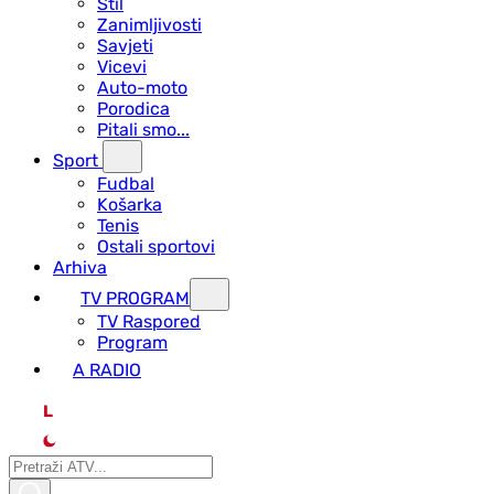
Stil
Zanimljivosti
Savjeti
Vicevi
Auto-moto
Porodica
Pitali smo...
Sport
Fudbal
Košarka
Tenis
Ostali sportovi
Arhiva
TV PROGRAM
ТV Raspored
Program
A RADIO
L