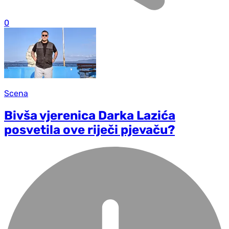
0
Scena
Bivša vjerenica Darka Lazića
posvetila ove riječi pjevaču?