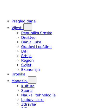
Pregled dana
Vijesti
Republika Srpska
Društvo
Banja Luka
Gradovi i opštine
BiH
Srbija
Region
Svijet
Ekonomija
Hronika
Magazin
Kultura
Scena
Nauka i tehnologija
Ljubav i seks
Zdravlje