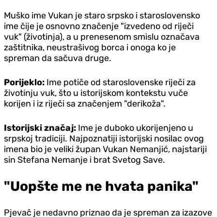
Muško ime Vukan je staro srpsko i staroslovensko
ime čije je osnovno značenje "izvedeno od riječi
vuk" (životinja), a u prenesenom smislu označava
zaštitnika, neustrašivog borca i onoga ko je
spreman da sačuva druge.
Porijeklo:
Ime potiče od staroslovenske riječi za
životinju vuk, što u istorijskom kontekstu vuče
korijen i iz riječi sa značenjem "derikoža".
Istorijski značaj:
Ime je duboko ukorijenjeno u
srpskoj tradiciji. Najpoznatiji istorijski nosilac ovog
imena bio je veliki župan Vukan Nemanjić, najstariji
sin Stefana Nemanje i brat Svetog Save.
"Uopšte me ne hvata panika"
Pjevač je nedavno priznao da je spreman za izazove