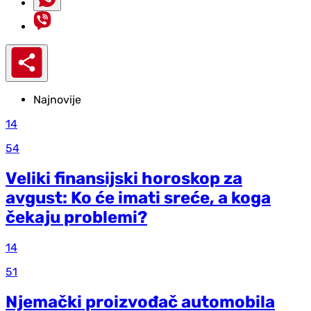
Najnovije
14
54
Veliki finansijski horoskop za
avgust: Ko će imati sreće, a koga
čekaju problemi?
14
51
Njemački proizvođač automobila