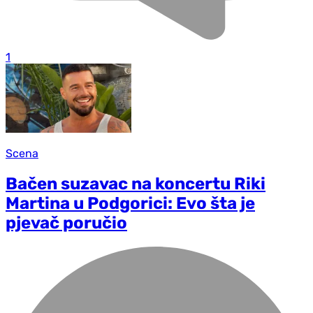
1
Scena
Bačen suzavac na koncertu Riki
Martina u Podgorici: Evo šta je
pjevač poručio