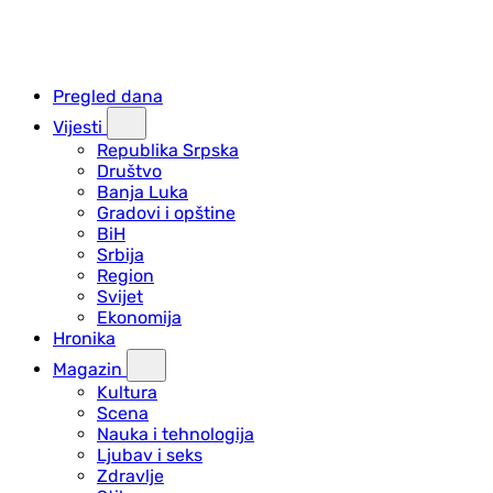
Pregled dana
Vijesti
Republika Srpska
Društvo
Banja Luka
Gradovi i opštine
BiH
Srbija
Region
Svijet
Ekonomija
Hronika
Magazin
Kultura
Scena
Nauka i tehnologija
Ljubav i seks
Zdravlje