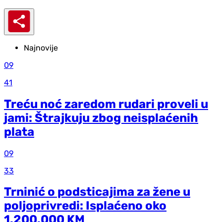
Najnovije
09
41
Treću noć zaredom rudari proveli u
jami: Štrajkuju zbog neisplaćenih
plata
09
33
Trninić o podsticajima za žene u
poljoprivredi: Isplaćeno oko
1.200.000 KM