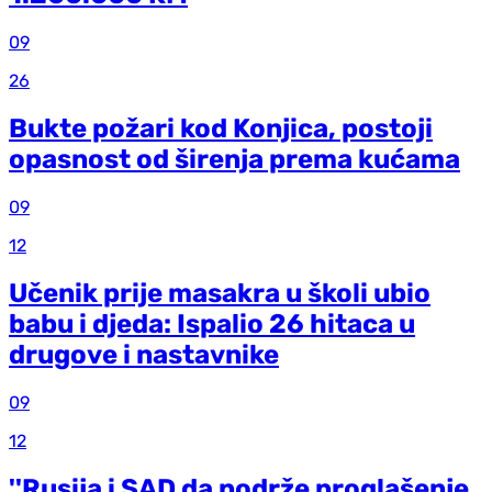
09
26
Bukte požari kod Konjica, postoji
opasnost od širenja prema kućama
09
12
Učenik prije masakra u školi ubio
babu i djeda: Ispalio 26 hitaca u
drugove i nastavnike
09
12
''Rusija i SAD da podrže proglašenje