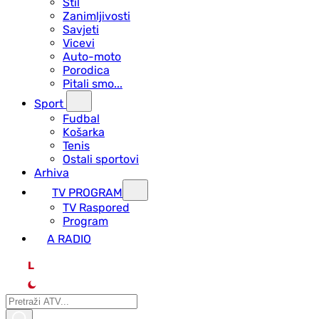
Stil
Zanimljivosti
Savjeti
Vicevi
Auto-moto
Porodica
Pitali smo...
Sport
Fudbal
Košarka
Tenis
Ostali sportovi
Arhiva
TV PROGRAM
ТV Raspored
Program
A RADIO
L