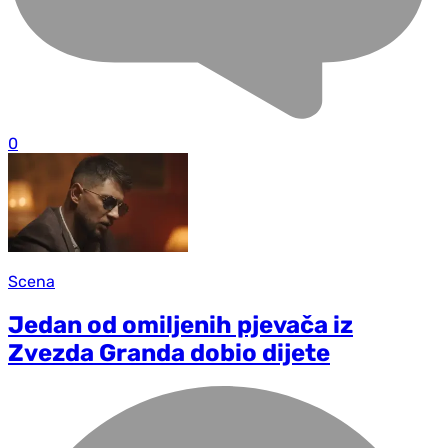
0
Scena
Jedan od omiljenih pjevača iz
Zvezda Granda dobio dijete