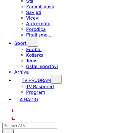
Stil
Zanimljivosti
Savjeti
Vicevi
Auto-moto
Porodica
Pitali smo...
Sport
Fudbal
Košarka
Tenis
Ostali sportovi
Arhiva
TV PROGRAM
ТV Raspored
Program
A RADIO
L