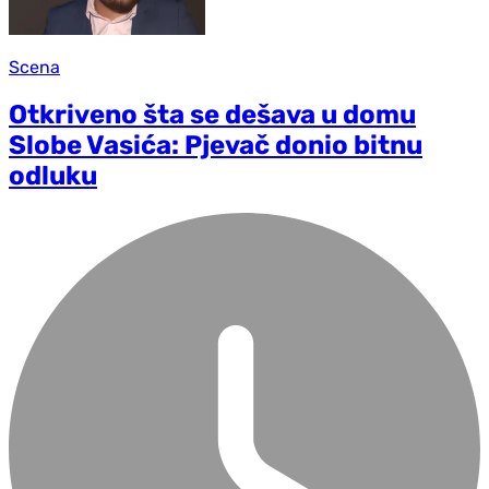
Scena
Otkriveno šta se dešava u domu
Slobe Vasića: Pjevač donio bitnu
odluku