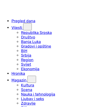
Pregled dana
Vijesti
Republika Srpska
Društvo
Banja Luka
Gradovi i opštine
BiH
Srbija
Region
Svijet
Ekonomija
Hronika
Magazin
Kultura
Scena
Nauka i tehnologija
Ljubav i seks
Zdravlje