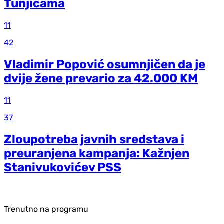
Tunjicama
11
42
Vladimir Popović osumnjičen da je
dvije žene prevario za 42.000 KM
11
37
Zloupotreba javnih sredstava i
preuranjena kampanja: Kažnjen
Stanivukovićev PSS
Trenutno na programu