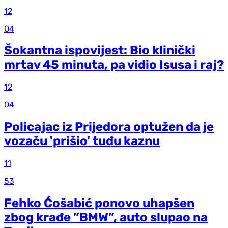
12
04
Šokantna ispovijest: Bio klinički
mrtav 45 minuta, pa vidio Isusa i raj?
12
04
Policajac iz Prijedora optužen da je
vozaču 'prišio' tuđu kaznu
11
53
Fehko Ćošabić ponovo uhapšen
zbog krađe ”BMW”, auto slupao na