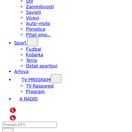
Stil
Zanimljivosti
Savjeti
Vicevi
Auto-moto
Porodica
Pitali smo...
Sport
Fudbal
Košarka
Tenis
Ostali sportovi
Arhiva
TV PROGRAM
ТV Raspored
Program
A RADIO
L