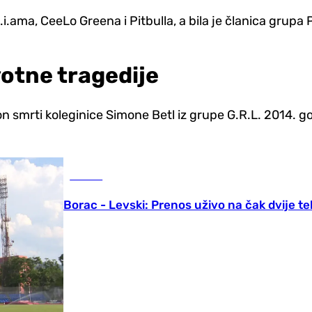
i.ama, CeeLo Greena i Pitbulla, a bila je članica grupa P
ivotne tragedije
on smrti koleginice Simone Betl iz grupe G.R.L. 2014. 
Fudbal
Borac - Levski: Prenos uživo na čak dvije tel