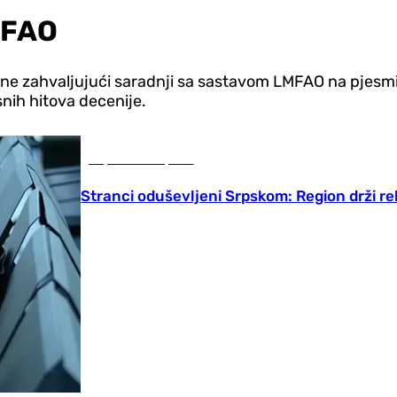
MFAO
ine zahvaljujući saradnji sa sastavom LMFAO na pjesmi
snih hitova decenije.
Republika Srpska
Stranci oduševljeni Srpskom: Region drži rek