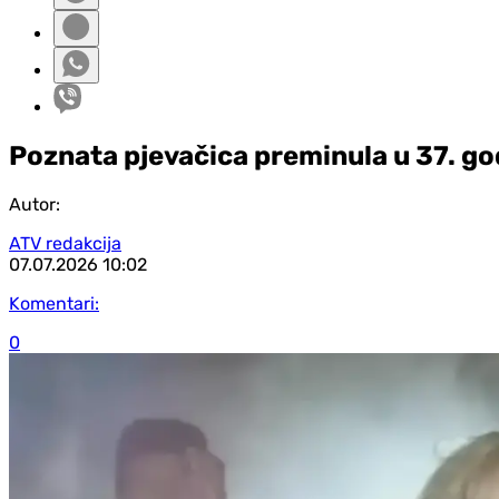
Poznata pjevačica preminula u 37. go
Autor:
ATV redakcija
07.07.2026
10:02
Komentari:
0