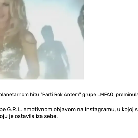
planetarnom hitu "Parti Rok Antem" grupe LMFAO, preminula j
rupe G.R.L. emotivnom objavom na Instagramu, u kojoj su
ju je ostavila iza sebe.