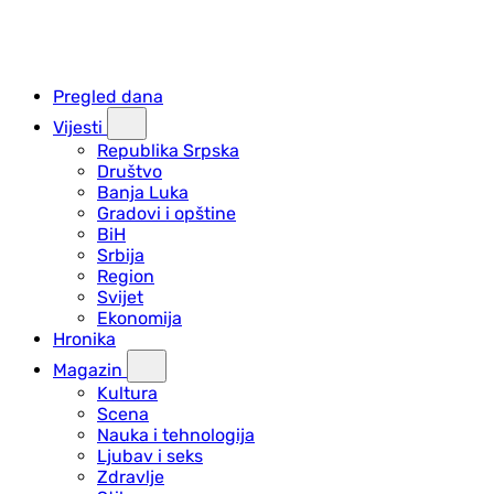
Pregled dana
Vijesti
Republika Srpska
Društvo
Banja Luka
Gradovi i opštine
BiH
Srbija
Region
Svijet
Ekonomija
Hronika
Magazin
Kultura
Scena
Nauka i tehnologija
Ljubav i seks
Zdravlje