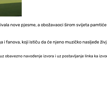
ivala nove pjesme, a obožavaoci širom svijeta pamtiće j
 i fanova, koji ističu da će njeno muzičko nasljeđe živj
no uz obavezno navođenje izvora i uz postavljanje linka ka iz