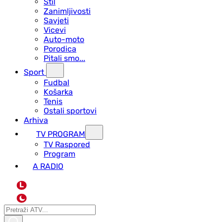
Stil
Zanimljivosti
Savjeti
Vicevi
Auto-moto
Porodica
Pitali smo...
Sport
Fudbal
Košarka
Tenis
Ostali sportovi
Arhiva
TV PROGRAM
ТV Raspored
Program
A RADIO
L