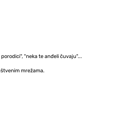
porodici", "neka te anđeli čuvaju"...
društvenim mrežama.