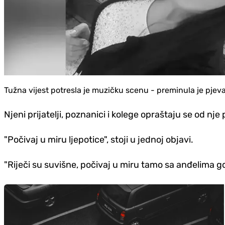
Tužna vijest potresla je muzičku scenu - preminula je pjev
Njeni prijatelji, poznanici i kolege opraštaju se od 
"Počivaj u miru ljepotice", stoji u jednoj objavi.
"Riječi su suvišne, počivaj u miru tamo sa anđelima gdje