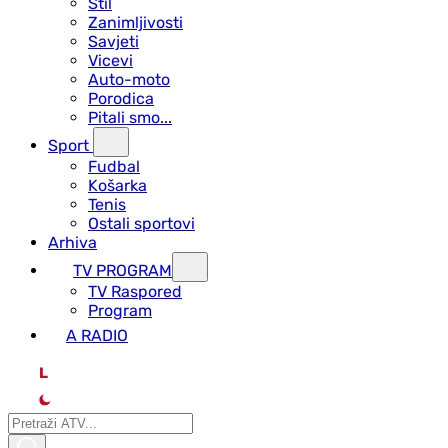
Stil
Zanimljivosti
Savjeti
Vicevi
Auto-moto
Porodica
Pitali smo...
Sport
Fudbal
Košarka
Tenis
Ostali sportovi
Arhiva
TV PROGRAM
ТV Raspored
Program
A RADIO
L