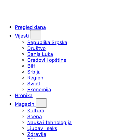
Pregled dana
Vijesti
Republika Srpska
Društvo
Banja Luka
Gradovi i opštine
BiH
Srbija
Region
Svijet
Ekonomija
Hronika
Magazin
Kultura
Scena
Nauka i tehnologija
Ljubav i seks
Zdravlje