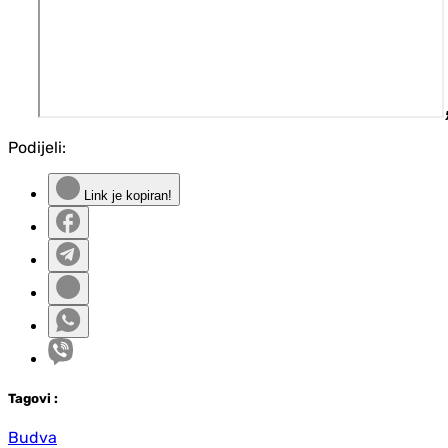
Podijeli:
Link je kopiran!
Tag
ovi
:
Budva