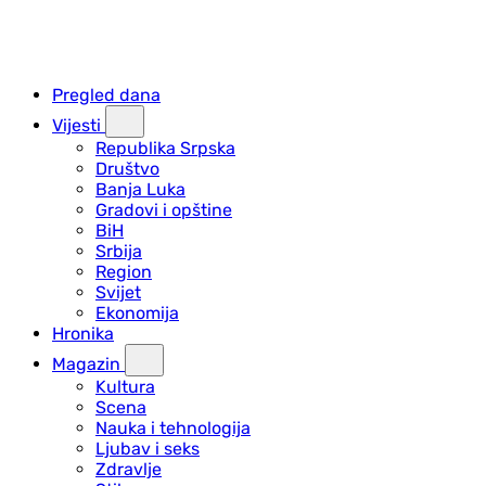
Pregled dana
Vijesti
Republika Srpska
Društvo
Banja Luka
Gradovi i opštine
BiH
Srbija
Region
Svijet
Ekonomija
Hronika
Magazin
Kultura
Scena
Nauka i tehnologija
Ljubav i seks
Zdravlje