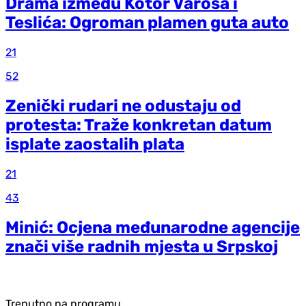
Drama između Kotor Varoša i
Teslića: Ogroman plamen guta auto
21
52
Zenički rudari ne odustaju od
protesta: Traže konkretan datum
isplate zaostalih plata
21
43
Minić: Ocjena međunarodne agencije
znači više radnih mjesta u Srpskoj
Trenutno na programu