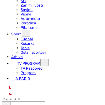
Stil
Zanimljivosti
Savjeti
Vicevi
Auto-moto
Porodica
Pitali smo...
Sport
Fudbal
Košarka
Tenis
Ostali sportovi
Arhiva
TV PROGRAM
ТV Raspored
Program
A RADIO
L