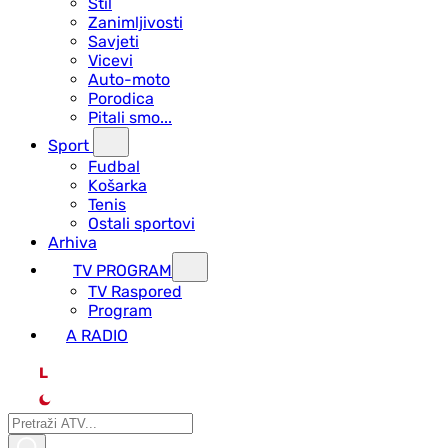
Stil
Zanimljivosti
Savjeti
Vicevi
Auto-moto
Porodica
Pitali smo...
Sport
Fudbal
Košarka
Tenis
Ostali sportovi
Arhiva
TV PROGRAM
ТV Raspored
Program
A RADIO
L