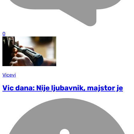
0
Vicevi
Vic dana: Nije ljubavnik, majstor je