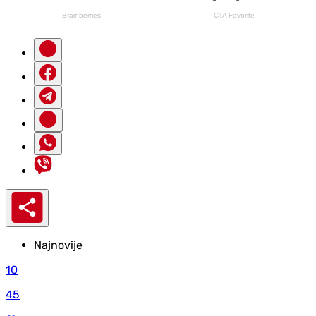
Najnovije
10
45