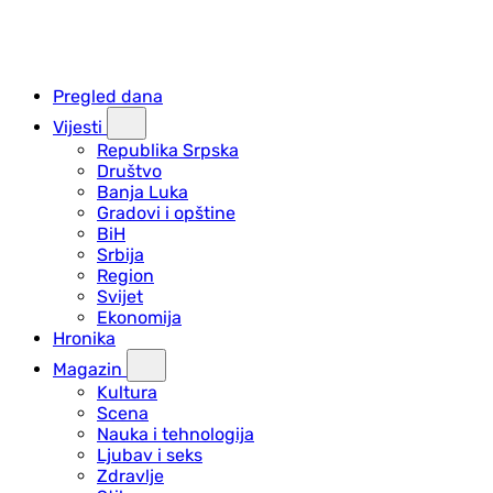
Pregled dana
Vijesti
Republika Srpska
Društvo
Banja Luka
Gradovi i opštine
BiH
Srbija
Region
Svijet
Ekonomija
Hronika
Magazin
Kultura
Scena
Nauka i tehnologija
Ljubav i seks
Zdravlje