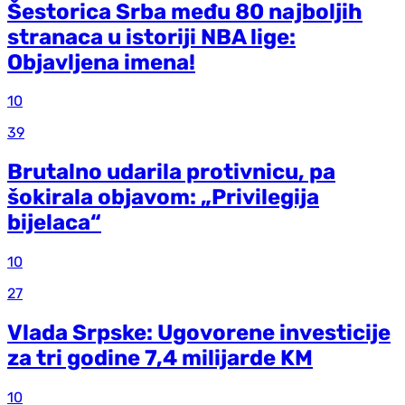
Šestorica Srba među 80 najboljih
stranaca u istoriji NBA lige:
Objavljena imena!
10
39
Brutalno udarila protivnicu, pa
šokirala objavom: „Privilegija
bijelaca“
10
27
Vlada Srpske: Ugovorene investicije
za tri godine 7,4 milijarde KM
10