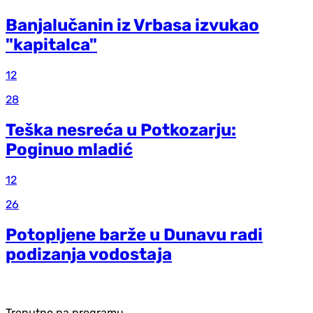
Banjalučanin iz Vrbasa izvukao
"kapitalca"
12
28
Teška nesreća u Potkozarju:
Poginuo mladić
12
26
Potopljene barže u Dunavu radi
podizanja vodostaja
Trenutno na programu