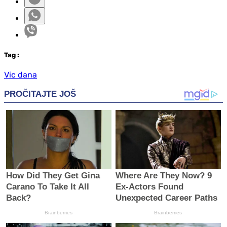
Tag
:
Vic dana