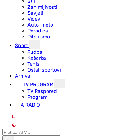
Stil
Zanimljivosti
Savjeti
Vicevi
Auto-moto
Porodica
Pitali smo...
Sport
Fudbal
Košarka
Tenis
Ostali sportovi
Arhiva
TV PROGRAM
ТV Raspored
Program
A RADIO
L