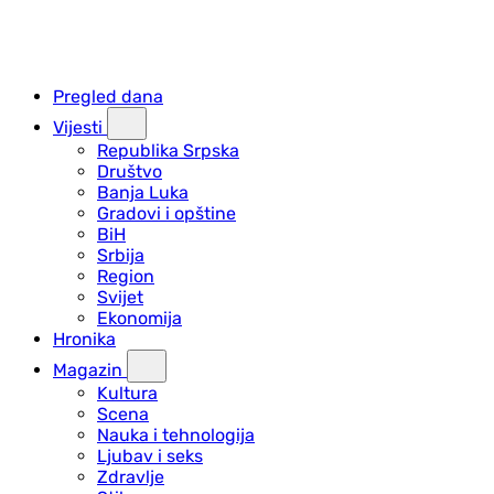
Pregled dana
Vijesti
Republika Srpska
Društvo
Banja Luka
Gradovi i opštine
BiH
Srbija
Region
Svijet
Ekonomija
Hronika
Magazin
Kultura
Scena
Nauka i tehnologija
Ljubav i seks
Zdravlje