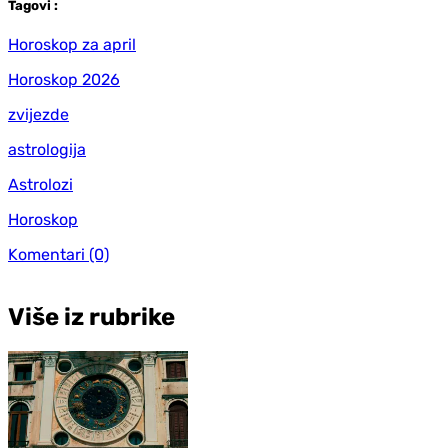
Tag
ovi
:
Horoskop za april
Horoskop 2026
zvijezde
astrologija
Astrolozi
Horoskop
Komentari
(0)
Više iz rubrike