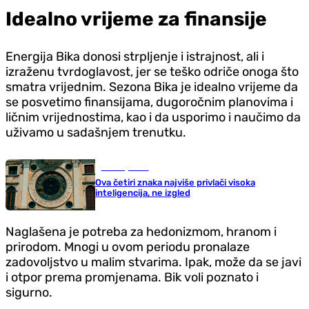
Idealno vrijeme za finansije
Energija Bika donosi strpljenje i istrajnost, ali i
izraženu tvrdoglavost, jer se teško odriče onoga što
smatra vrijednim. Sezona Bika je idealno vrijeme da
se posvetimo finansijama, dugoročnim planovima i
ličnim vrijednostima, kao i da usporimo i naučimo da
uživamo u sadašnjem trenutku.
Zanimljivosti
Ova četiri znaka najviše privlači visoka
inteligencija, ne izgled
Naglašena je potreba za hedonizmom, hranom i
prirodom. Mnogi u ovom periodu pronalaze
zadovoljstvo u malim stvarima. Ipak, može da se javi
i otpor prema promjenama. Bik voli poznato i
sigurno.