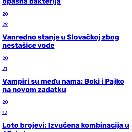
opasna bakterija
20
29
Vanredno stanje u Slovačkoj zbog
nestašice vode
20
21
Vampiri su među nama: Boki i Pajko
na novom zadatku
20
12
Loto brojevi: Izvučena kombinacija u