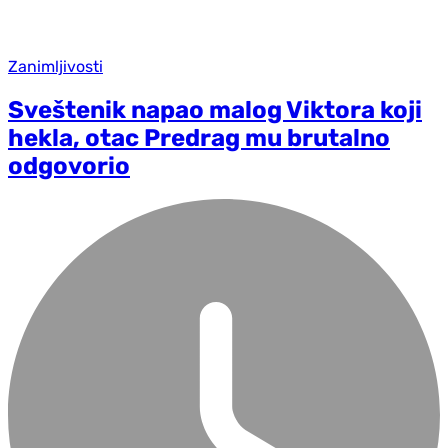
Zanimljivosti
Sveštenik napao malog Viktora koji
hekla, otac Predrag mu brutalno
odgovorio