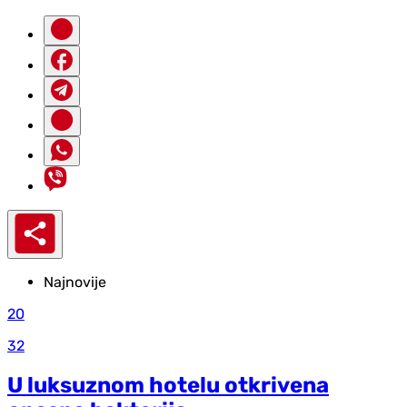
Najnovije
20
32
U luksuznom hotelu otkrivena