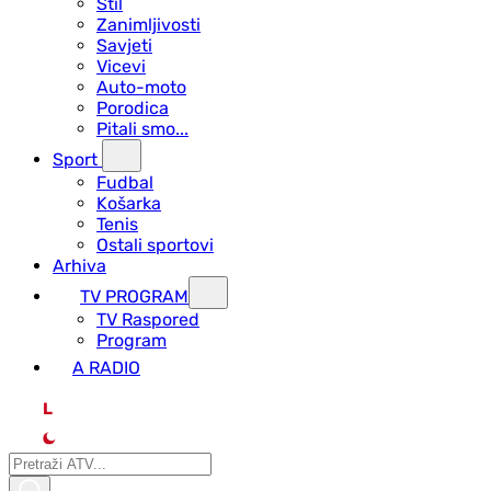
Stil
Zanimljivosti
Savjeti
Vicevi
Auto-moto
Porodica
Pitali smo...
Sport
Fudbal
Košarka
Tenis
Ostali sportovi
Arhiva
TV PROGRAM
ТV Raspored
Program
A RADIO
L