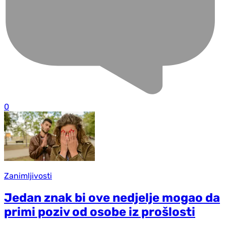
0
Zanimljivosti
Jedan znak bi ove nedjelje mogao da
primi poziv od osobe iz prošlosti