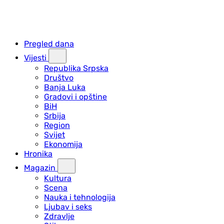
Pregled dana
Vijesti
Republika Srpska
Društvo
Banja Luka
Gradovi i opštine
BiH
Srbija
Region
Svijet
Ekonomija
Hronika
Magazin
Kultura
Scena
Nauka i tehnologija
Ljubav i seks
Zdravlje