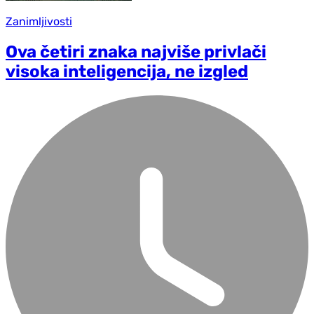
Zanimljivosti
Ova četiri znaka najviše privlači
visoka inteligencija, ne izgled