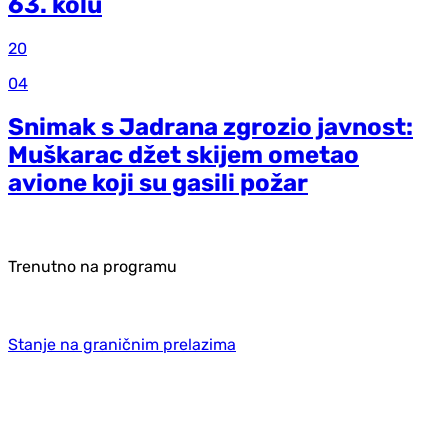
63. kolu
20
04
Snimak s Jadrana zgrozio javnost:
Muškarac džet skijem ometao
avione koji su gasili požar
Trenutno na programu
Stanje na graničnim prelazima