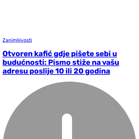
Zanimljivosti
Otvoren kafić gdje pišete sebi u
budućnosti: Pismo stiže na vašu
adresu poslije 10 ili 20 godina