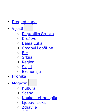
Pregled dana
Vijesti
Republika Srpska
Društvo
Banja Luka
Gradovi i opštine
BiH
Srbija
Region
Svijet
Ekonomija
Hronika
Magazin
Kultura
Scena
Nauka i tehnologija
Ljubav i seks
Zdravlje