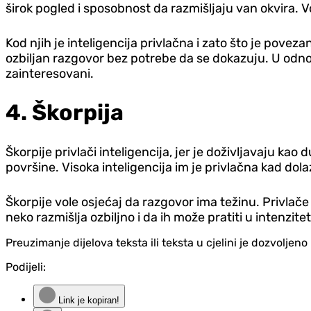
širok pogled i sposobnost da razmišljaju van okvira. Vo
Kod njih je inteligencija privlačna i zato što je pove
ozbiljan razgovor bez potrebe da se dokazuju. U odnosi
zainteresovani.
4. Škorpija
Škorpije privlači inteligencija, jer je doživljavaju kao
površine. Visoka inteligencija im je privlačna kad dola
Škorpije vole osjećaj da razgovor ima težinu. Privlače 
neko razmišlja ozbiljno i da ih može pratiti u intenzit
Preuzimanje dijelova teksta ili teksta u cjelini je dozvolje
Podijeli:
Link je kopiran!