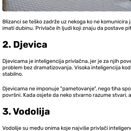
Blizanci se teško zadrže uz nekoga ko ne komunicira ja
imati dubinu. Privlače ih ljudi koji znaju da postave 
2. D‌jevica
D‌jevicama je inteligencija privlačna, jer je za njih p
problem bez dramatizovanja. Visoka inteligencija kod 
stabilno.
D‌jevicama ne imponuje "pametovanje", nego tiha sposobn
površni. Kada osjete da neko stvarno razume stvari, a
3. Vodolija
Vodolije su među onima koje najviše privlači inteligenci