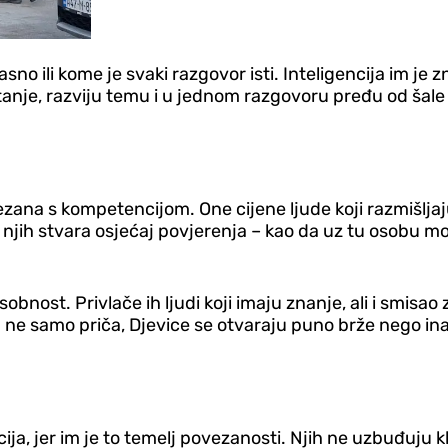
sno ili kome je svaki razgovor isti. Inteligencija im je
pitanje, razviju temu i u jednom razgovoru pređu od šal
ovezana s kompetencijom. One cijene ljude koji razmišlja
njih stvara osjećaj povjerenja – kao da uz tu osobu mo
ost. Privlače ih ljudi koji imaju znanje, ali i smisao z
 ne samo priča, D‌jevice se otvaraju puno brže nego in
ja, jer im je to temelj povezanosti. Njih ne uzbuđuju klas