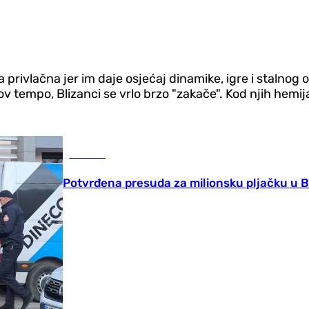
ja privlačna jer im daje osjećaj dinamike, igre i staln
v tempo, Blizanci se vrlo brzo "zakače". Kod njih hemija
Hronika
Potvrđena presuda za milionsku pljačku u B