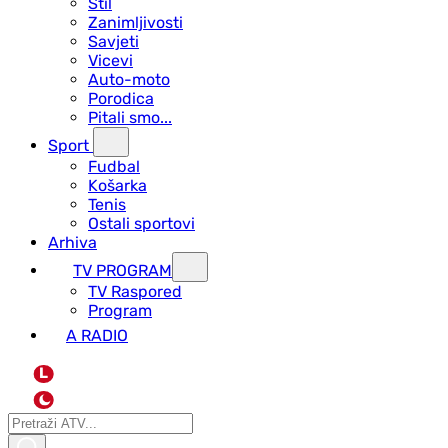
Stil
Zanimljivosti
Savjeti
Vicevi
Auto-moto
Porodica
Pitali smo...
Sport
Fudbal
Košarka
Tenis
Ostali sportovi
Arhiva
TV PROGRAM
ТV Raspored
Program
A RADIO
L