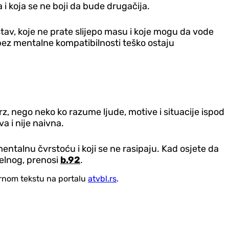
 i koja se ne boji da bude drugačija.
 stav, koje ne prate slijepo masu i koje mogu da vode
a bez mentalne kompatibilnosti teško ostaju
 brz, nego neko ko razume ljude, motive i situacije ispod
a i nije naivna.
mentalnu čvrstoću i koji se ne rasipaju. Kad osjete da
zuelnog, prenosi
b.92
.
vornom tekstu na portalu
atvbl.rs
.