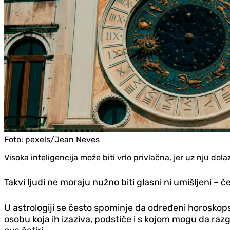
Foto:
pexels/Jean Neves
Visoka inteligencija može biti vrlo privlačna, jer uz nju dola
Takvi ljudi ne moraju nužno biti glasni ni umišljeni – 
U astrologiji se često spominje da određeni horoskops
osobu koja ih izaziva, podstiče i s kojom mogu da raz