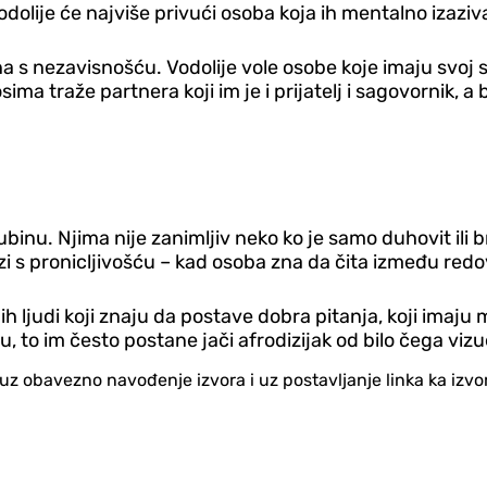
dolije će najviše privući osoba koja ih mentalno izaziva
zana s nezavisnošću. Vodolije vole osobe koje imaju svoj
ma traže partnera koji im je i prijatelj i sagovornik, 
 dubinu. Njima nije zanimljiv neko ko je samo duhovit ili
zi s pronicljivošću – kad osoba zna da čita između redov
ih ljudi koji znaju da postave dobra pitanja, koji imaju 
etu, to im često postane jači afrodizijak od bilo čega vi
no uz obavezno navođenje izvora i uz postavljanje linka ka iz