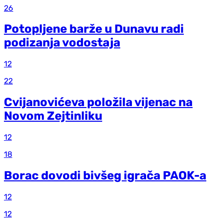
26
Potopljene barže u Dunavu radi
podizanja vodostaja
12
22
Cvijanovićeva položila vijenac na
Novom Zejtinliku
12
18
Borac dovodi bivšeg igrača PAOK-a
12
12