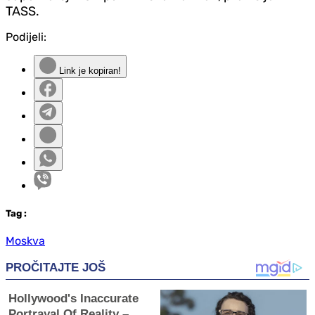
TASS.
Podijeli:
Link je kopiran!
Tag
:
Moskva