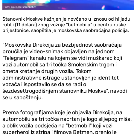
Stanovnik Moskve kažnjen je novčano u iznosu od hiljadu
rublji (11 dolara) zbog vožnje "betmobila" u centru ruske
prijestonice, saopštila je moskovska saobraćajna policija.
"Moskovska Direkcija za bezbjednost saobraćaja
proučila je video-snimak objavljen na jednom
`Telegram` kanalu na kojem se vidi muškarac koji
vozi automobil sa tri točka Smolenskim trgom i
ometa kretanje drugih vozila. Tokom
administrativne istrage ustanovljen je identitet
vozača i ispostavilo se da se radi o
šezdesettrogodišnjem stanovniku Moskve", navodi
se u saopštenju.
Prema fotografijama koje je objavila Direkcija, na
automobilu sa tri točka nacrtan je logo slijepog miša,
a oblik vozila podsjeća na "betmobil" koji vozi
superheroj iz stripa i filmova Betmen, prenio je