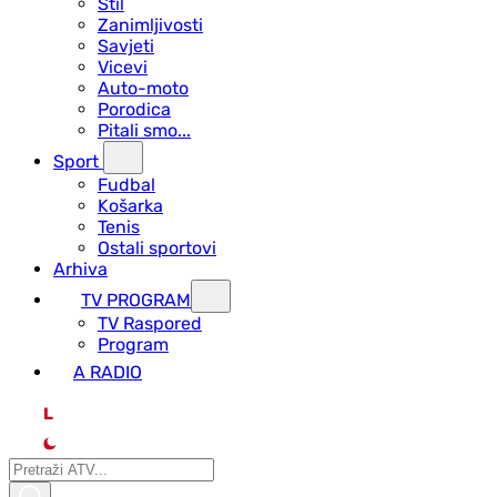
Stil
Zanimljivosti
Savjeti
Vicevi
Auto-moto
Porodica
Pitali smo...
Sport
Fudbal
Košarka
Tenis
Ostali sportovi
Arhiva
TV PROGRAM
ТV Raspored
Program
A RADIO
L