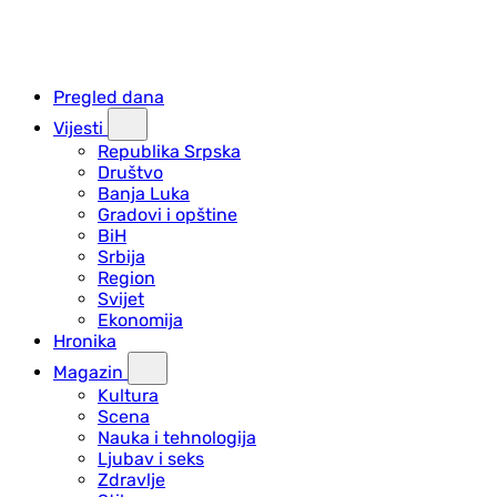
Pregled dana
Vijesti
Republika Srpska
Društvo
Banja Luka
Gradovi i opštine
BiH
Srbija
Region
Svijet
Ekonomija
Hronika
Magazin
Kultura
Scena
Nauka i tehnologija
Ljubav i seks
Zdravlje