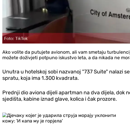
Ako volite da putujete avionom, ali vam smetaju turbulenci
možete doživjeti potpuno iskustvo leta, a da nikada ne mora
Unutra u hotelskoj sobi nazvanoj "737 Suite" nalazi s
spratu, koja ima 1.300 kvadrata.
Prednji dio aviona dijeli apartman na dva dijela, dok no
sjedišta, kabine iznad glave, kolica i čak prozore.