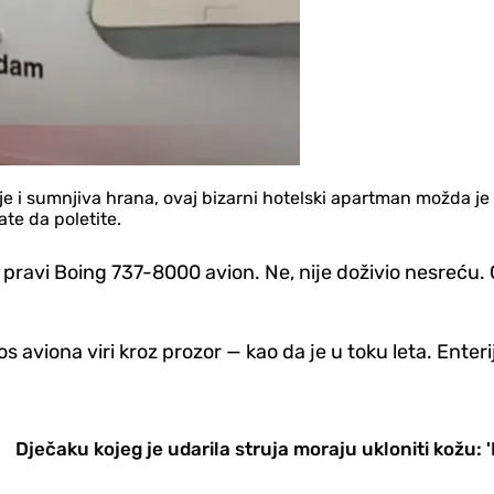
je i sumnjiva hrana, ovaj bizarni hotelski apartman možda j
te da poletite.
e pravi Boing 737-8000 avion. Ne, nije doživio nesreću.
s aviona viri kroz prozor — kao da je u toku leta. Enterij
Dječaku kojeg je udarila struja moraju ukloniti kožu: '