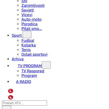
Stil
Zanimljivosti
Savjeti
Vicevi
Auto-moto
Porodica
Pitali smo...
Sport
Fudbal
Košarka
Tenis
Ostali sportovi
Arhiva
TV PROGRAM
ТV Raspored
Program
A RADIO
L