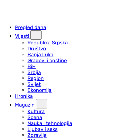
Pregled dana
Vijesti
Republika Srpska
Društvo
Banja Luka
Gradovi i opštine
BiH
Srbija
Region
Svijet
Ekonomija
Hronika
Magazin
Kultura
Scena
Nauka i tehnologija
Ljubav i seks
Zdravlje