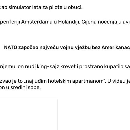
kao simulator leta za pilote u obuci.
iferiji Amsterdama u Holandiji. Cijena noćenja u avio
NATO započeo najveću vojnu vježbu bez Amerikana
jemu, on nudi king-sajz krevet i prostrano kupatilo 
zvao je to „najluđim hotelskim apartmanom”. U videu je
ion u sredini sobe.