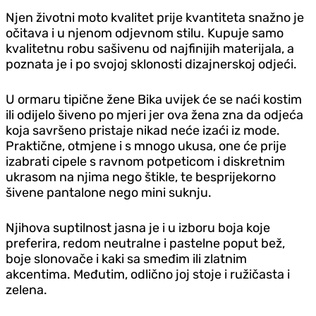
Njen životni moto kvalitet prije kvantiteta snažno je
očitava i u njenom odjevnom stilu. Kupuje samo
kvalitetnu robu sašivenu od najfinijih materijala, a
poznata je i po svojoj sklonosti dizajnerskoj odjeći.
U ormaru tipične žene Bika uvijek će se naći kostim
ili odijelo šiveno po mjeri jer ova žena zna da odjeća
koja savršeno pristaje nikad neće izaći iz mode.
Praktične, otmjene i s mnogo ukusa, one će prije
izabrati cipele s ravnom potpeticom i diskretnim
ukrasom na njima nego štikle, te besprijekorno
šivene pantalone nego mini suknju.
Njihova suptilnost jasna je i u izboru boja koje
preferira, redom neutralne i pastelne poput bež,
boje slonovače i kaki sa smeđim ili zlatnim
akcentima. Međutim, odlično joj stoje i ružičasta i
zelena.