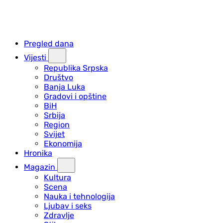
Pregled dana
Vijesti
Republika Srpska
Društvo
Banja Luka
Gradovi i opštine
BiH
Srbija
Region
Svijet
Ekonomija
Hronika
Magazin
Kultura
Scena
Nauka i tehnologija
Ljubav i seks
Zdravlje