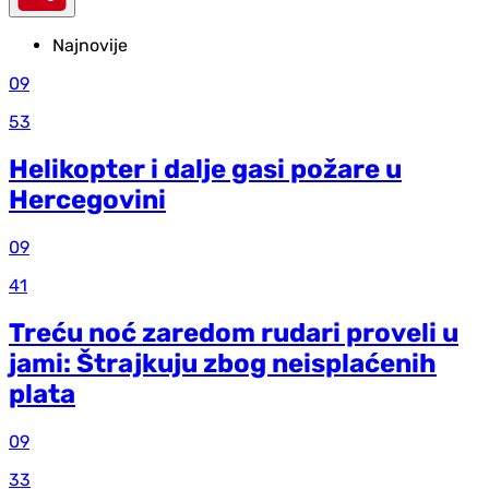
Najnovije
09
53
Helikopter i dalje gasi požare u
Hercegovini
09
41
Treću noć zaredom rudari proveli u
jami: Štrajkuju zbog neisplaćenih
plata
09
33