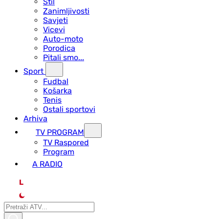
Stil
Zanimljivosti
Savjeti
Vicevi
Auto-moto
Porodica
Pitali smo...
Sport
Fudbal
Košarka
Tenis
Ostali sportovi
Arhiva
TV PROGRAM
ТV Raspored
Program
A RADIO
L