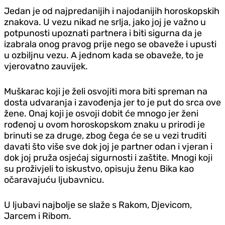
Jedan je od najpredanijih i najodanijih horoskopskih
znakova. U vezu nikad ne srlja, jako joj je važno u
potpunosti upoznati partnera i biti sigurna da je
izabrala onog pravog prije nego se obaveže i upusti
u ozbiljnu vezu. A jednom kada se obaveže, to je
vjerovatno zauvijek.
Muškarac koji je želi osvojiti mora biti spreman na
dosta udvaranja i zavođenja jer to je put do srca ove
žene. Onaj koji je osvoji dobit će mnogo jer ženi
rođenoj u ovom horoskopskom znaku u prirodi je
brinuti se za druge, zbog čega će se u vezi truditi
davati što više sve dok joj je partner odan i vjeran i
dok joj pruža osjećaj sigurnosti i zaštite. Mnogi koji
su proživjeli to iskustvo, opisuju ženu Bika kao
očaravajuću ljubavnicu.
U ljubavi najbolje se slaže s Rakom, Djevicom,
Jarcem i Ribom.