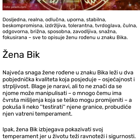
Dosljedna, realna, odlučna, uporna, stabilna,
beskompromisna, izdržljiva, tolerantna, tvrdoglava, čulna,
odgovorna, brižna, sposobna, zavodljiva, snažna,
fokusirana – sve to opisuje ženu rođenu u znaku Bika.
Žena Bik
Najveća snaga žene rođene u znaku Bika leži u dva
pobjednička kvaliteta koja posjeduje – osjećajnost i
strpljivost. Blage je naravi, ali to ne znači da se
njome može manipulisati – o mnogo čemu ima
čvrsta mišljenja koja se teško mogu promijeniti – a
pokuša li neko ''testirati'' njene granice, probudiće
njen vatreni temperament.
Ipak, žena Bik izbjegava pokazivati svoj
temperament jer u životu teži ravnoteži i sigurnosti.