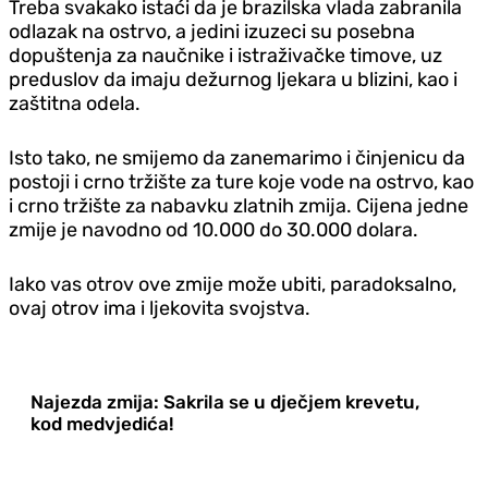
Treba svakako istaći da je brazilska vlada zabranila
odlazak na ostrvo, a jedini izuzeci su posebna
dopuštenja za naučnike i istraživačke timove, uz
preduslov da imaju dežurnog ljekara u blizini, kao i
zaštitna odela.
Isto tako, ne smijemo da zanemarimo i činjenicu da
postoji i crno tržište za ture koje vode na ostrvo, kao
i crno tržište za nabavku zlatnih zmija. Cijena jedne
zmije je navodno od 10.000 do 30.000 dolara.
Iako vas otrov ove zmije može ubiti, paradoksalno,
ovaj otrov ima i ljekovita svojstva.
Najezda zmija: Sakrila se u dječjem krevetu,
kod medvjedića!