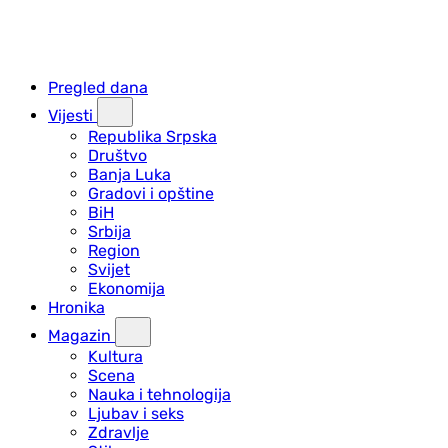
Pregled dana
Vijesti
Republika Srpska
Društvo
Banja Luka
Gradovi i opštine
BiH
Srbija
Region
Svijet
Ekonomija
Hronika
Magazin
Kultura
Scena
Nauka i tehnologija
Ljubav i seks
Zdravlje