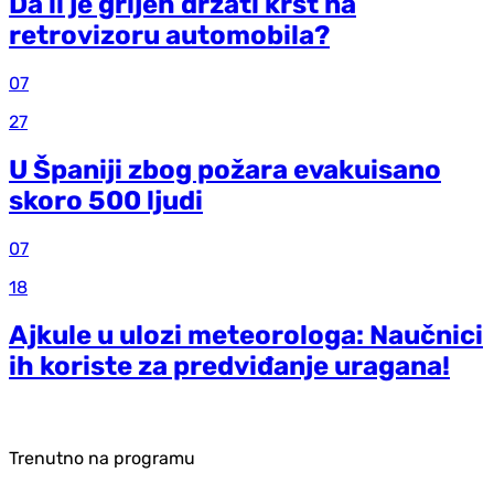
Da li je grijeh držati krst na
retrovizoru automobila?
07
27
U Španiji zbog požara evakuisano
skoro 500 ljudi
07
18
Ajkule u ulozi meteorologa: Naučnici
ih koriste za predviđanje uragana!
Trenutno na programu