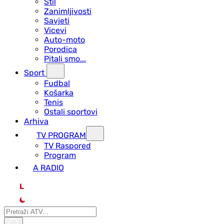
Stil
Zanimljivosti
Savjeti
Vicevi
Auto-moto
Porodica
Pitali smo...
Sport
Fudbal
Košarka
Tenis
Ostali sportovi
Arhiva
TV PROGRAM
ТV Raspored
Program
A RADIO
L