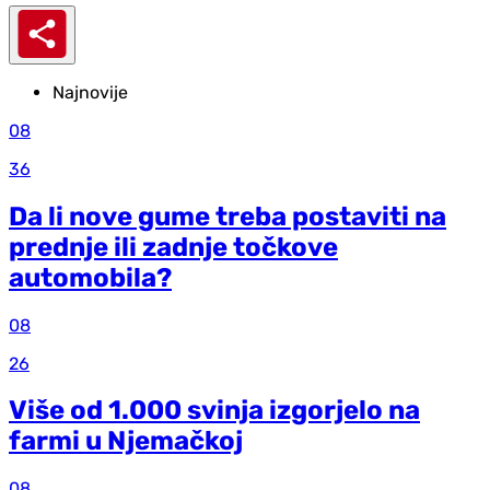
Najnovije
08
36
Da li nove gume treba postaviti na
prednje ili zadnje točkove
automobila?
08
26
Više od 1.000 svinja izgorjelo na
farmi u Njemačkoj
08