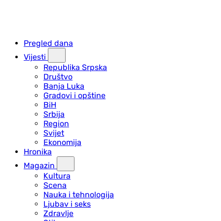
Pregled dana
Vijesti
Republika Srpska
Društvo
Banja Luka
Gradovi i opštine
BiH
Srbija
Region
Svijet
Ekonomija
Hronika
Magazin
Kultura
Scena
Nauka i tehnologija
Ljubav i seks
Zdravlje