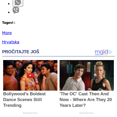
Tag
ovi
:
More
Hrvatska