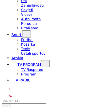
Stil
Zanimljivosti
Savjeti
Vicevi
Auto-moto
Porodica
Pitali smo...
Sport
Fudbal
Košarka
Tenis
Ostali sportovi
Arhiva
TV PROGRAM
ТV Raspored
Program
A RADIO
L