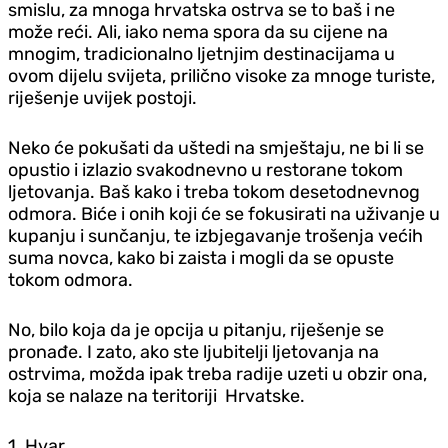
smislu, za mnoga hrvatska ostrva se to baš i ne
može reći. Ali, iako nema spora da su cijene na
mnogim, tradicionalno ljetnjim destinacijama u
ovom dijelu svijeta, prilično visoke za mnoge turiste,
riješenje uvijek postoji.
Neko će pokušati da uštedi na smještaju, ne bi li se
opustio i izlazio svakodnevno u restorane tokom
ljetovanja. Baš kako i treba tokom desetodnevnog
odmora. Biće i onih koji će se fokusirati na uživanje u
kupanju i sunčanju, te izbjegavanje trošenja većih
suma novca, kako bi zaista i mogli da se opuste
tokom odmora.
No, bilo koja da je opcija u pitanju, riješenje se
pronađe. I zato, ako ste ljubitelji ljetovanja na
ostrvima, možda ipak treba radije uzeti u obzir ona,
koja se nalaze na teritoriji Hrvatske.
1. Hvar