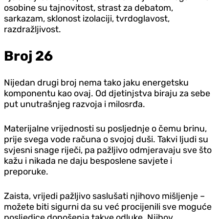
osobine su tajnovitost, strast za debatom,
sarkazam, sklonost izolaciji, tvrdoglavost,
razdražljivost.
Broj 26
Nijedan drugi broj nema tako jaku energetsku
komponentu kao ovaj. Od djetinjstva biraju za sebe
put unutrašnjeg razvoja i milosrđa.
Materijalne vrijednosti su posljednje o čemu brinu,
prije svega vode računa o svojoj duši. Takvi ljudi su
svjesni snage riječi, pa pažljivo odmjeravaju sve što
kažu i nikada ne daju besposlene savjete i
preporuke.
Zaista, vrijedi pažljivo saslušati njihovo mišljenje –
možete biti sigurni da su već procijenili sve moguće
posljedice donošenja takve odluke. Njihov