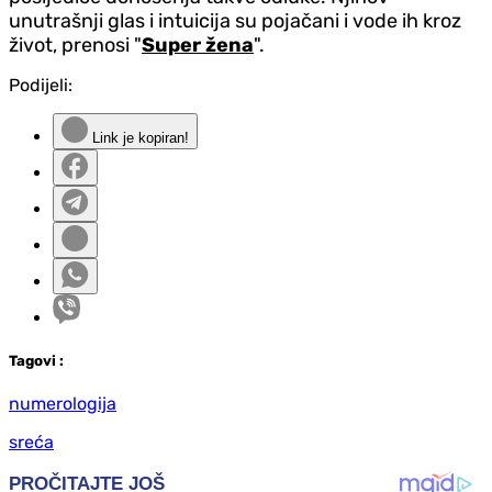
unutrašnji glas i intuicija su pojačani i vode ih kroz
život, prenosi "
Super žena
".
Podijeli:
Link je kopiran!
Tag
ovi
:
numerologija
sreća