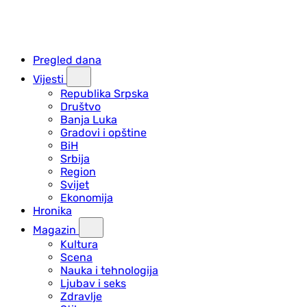
Pregled dana
Vijesti
Republika Srpska
Društvo
Banja Luka
Gradovi i opštine
BiH
Srbija
Region
Svijet
Ekonomija
Hronika
Magazin
Kultura
Scena
Nauka i tehnologija
Ljubav i seks
Zdravlje