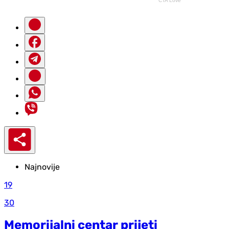
Najnovije
19
30
Memorijalni centar prijeti