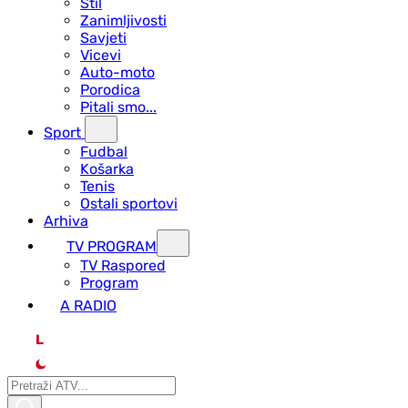
Stil
Zanimljivosti
Savjeti
Vicevi
Auto-moto
Porodica
Pitali smo...
Sport
Fudbal
Košarka
Tenis
Ostali sportovi
Arhiva
TV PROGRAM
ТV Raspored
Program
A RADIO
L