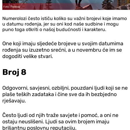
Numerolozi često ističu koliko su važni brojevi koje imamo
u datumu rođenja, jer su oni kod naše sudbine i mogu
puno toga otkriti o našoj budućnosti i karakteru.
One koji imaju sljedeće brojeve u svojim datumima
rođenja su izuzetno srećni, a u novembru će im se
dogoditi velike stvari.
Broj 8
Odgovorni, savjesni, ozbiljni, pouzdani ljudi koji se ne
plaše teških zadataka i čine sve da ih bezbjedno
rješavaju.
Često ljudi od njih traže savjete i pomoć, a oni ne
ostaju neuslišeni. Ljudi sa ovim brojem imaju
briljantnu poslovnu reputaciju.