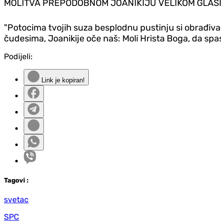
MOLITVA PREPODOBNOM JOANIKIJU VELIKOM GLASI
"Potocima tvojih suza besplodnu pustinju si obrađivao
čudesima, Joanikije oče naš: Moli Hrista Boga, da spa
Podijeli:
Link je kopiran!
Tag
ovi
:
svetac
SPC