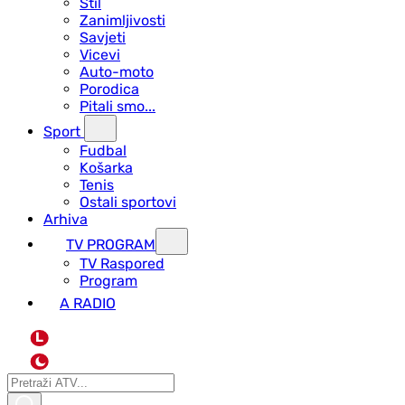
Stil
Zanimljivosti
Savjeti
Vicevi
Auto-moto
Porodica
Pitali smo...
Sport
Fudbal
Košarka
Tenis
Ostali sportovi
Arhiva
TV PROGRAM
ТV Raspored
Program
A RADIO
L