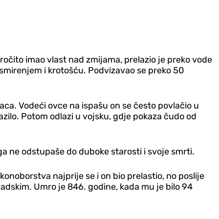
aročito imao vlast nad zmijama, prelazio je preko vode
m smirenjem i krotošću. Podvizavao se preko 50
 ovaca. Vodeći ovce na ispašu on se često povlačio u
azilo. Potom odlazi u vojsku, gdje pokaza čudo od
ga ne odstupaše do duboke starosti i svoje smrti.
onoborstva najprije se i on bio prelastio, no poslije
radskim. Umro je 846. godine, kada mu je bilo 94