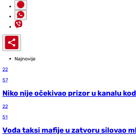
Najnovije
22
57
Niko nije očekivao prizor u kanalu kod
22
51
Vođa taksi mafije u zatvoru silovao m