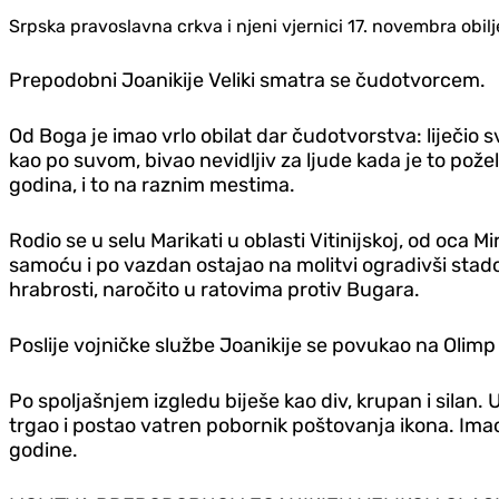
Srpska pravoslavna crkva i njeni vjernici 17. novembra ob
Prepodobni Joanikije Veliki smatra se čudotvorcem.
Od Boga je imao vrlo obilat dar čudotvorstva: liječio 
kao po suvom, bivao nevidljiv za ljude kada je to pož
godina, i to na raznim mestima.
Rodio se u selu Marikati u oblasti Vitinijskoj, od oca 
samoću i po vazdan ostajao na molitvi ogradivši stado
hrabrosti, naročito u ratovima protiv Bugara.
Poslije vojničke službe Joanikije se povukao na Olimp
Po spoljašnjem izgledu biješe kao div, krupan i silan. 
trgao i postao vatren pobornik poštovanja ikona. Imao
godine.