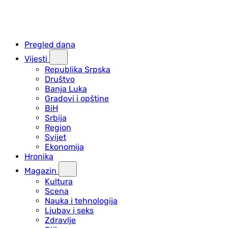
Pregled dana
Vijesti
Republika Srpska
Društvo
Banja Luka
Gradovi i opštine
BiH
Srbija
Region
Svijet
Ekonomija
Hronika
Magazin
Kultura
Scena
Nauka i tehnologija
Ljubav i seks
Zdravlje