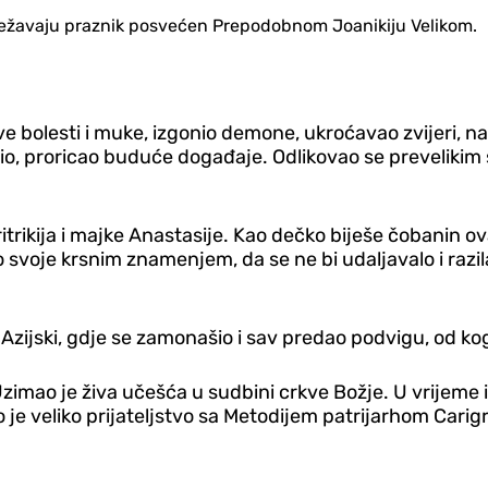
ilježavaju praznik posvećen Prepodobnom Joanikiju Velikom.
sve bolesti i muke, izgonio demone, ukroćavao zvijeri, n
elio, proricao buduće događaje. Odlikovao se preveliki
Miritrikija i majke Anastasije. Kao dečko biješe čobanin
 svoje krsnim znamenjem, da se ne bi udaljavalo i razil
 Azijski, gdje se zamonašio i sav predao podvigu, od ko
Uzimao je živa učešća u sudbini crkve Božje. U vrijeme ik
 je veliko prijateljstvo sa Metodijem patrijarhom Carig