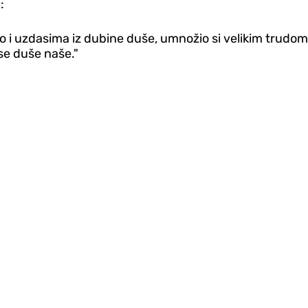
:
 i uzdasima iz dubine duše, umnožio si velikim trudom s
se duše naše."