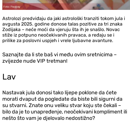
Astrolozi predviđaju da jaki astrološki tranziti tokom jula i
avgusta 2025. godine donose talas pozitive za tri znaka
Zodijaka – neće moći da vjeruju šta ih je snašlo. Novac
stiže iz potpuno neočekivanih pravaca, a ređaju se i
prilike za poslovni uspjeh i vrele ljubavne avanture.
Saznajte da li ste baš vi među ovim sretnicima –
zvijezde nude VIP tretman!
Lav
Nastavak jula donosi tako lijepe poklone da ćete
morati dvaput da pogledate da biste bili sigurni da
su stvarni. Znate onu veliku stvar koju ste čekali –
bilo da je to unapređenje, neočekivani kompliment ili
nešto što vam je d‌jelovalo nedostižno?