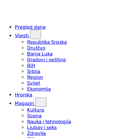
Pregled dana
Vijesti
Republika Srpska
Društvo
Banja Luka
Gradovi i opštine
BiH
Srbija
Region
Svijet
Ekonomija
Hronika
Magazin
Kultura
Scena
Nauka i tehnologija
Ljubav i seks
Zdravlje