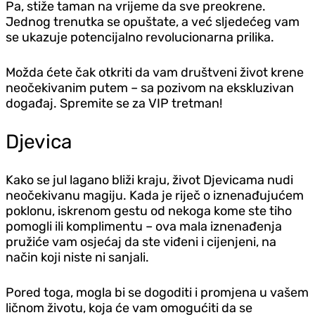
Pa, stiže taman na vrijeme da sve preokrene.
Jednog trenutka se opuštate, a već sljedećeg vam
se ukazuje potencijalno revolucionarna prilika.
Možda ćete čak otkriti da vam društveni život krene
neočekivanim putem – sa pozivom na ekskluzivan
događaj. Spremite se za VIP tretman!
D‌jevica
Kako se jul lagano bliži kraju, život D‌jevicama nudi
neočekivanu magiju. Kada je riječ o iznenađujućem
poklonu, iskrenom gestu od nekoga kome ste tiho
pomogli ili komplimentu – ova mala iznenađenja
pružiće vam osjećaj da ste viđeni i cijenjeni, na
način koji niste ni sanjali.
Pored toga, mogla bi se dogoditi i promjena u vašem
ličnom životu, koja će vam omogućiti da se