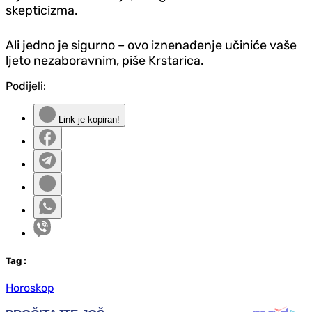
skepticizma.
Ali jedno je sigurno – ovo iznenađenje učiniće vaše
ljeto nezaboravnim, piše Krstarica.
Podijeli:
Link je kopiran!
Tag
:
Horoskop