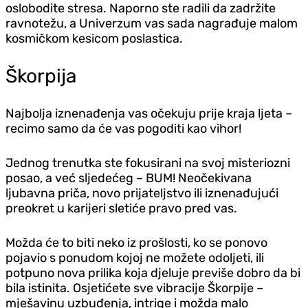
oslobodite stresa. Naporno ste radili da zadržite
ravnotežu, a Univerzum vas sada nagrađuje malom
kosmičkom kesicom poslastica.
Škorpija
Najbolja iznenađenja vas očekuju prije kraja ljeta –
recimo samo da će vas pogoditi kao vihor!
Jednog trenutka ste fokusirani na svoj misteriozni
posao, a već sljedećeg – BUM! Neočekivana
ljubavna priča, novo prijateljstvo ili iznenađujući
preokret u karijeri sletiće pravo pred vas.
Možda će to biti neko iz prošlosti, ko se ponovo
pojavio s ponudom kojoj ne možete odoljeti, ili
potpuno nova prilika koja d‌jeluje previše dobro da bi
bila istinita. Osjetićete sve vibracije Škorpije –
mješavinu uzbuđenja, intrige i možda malo