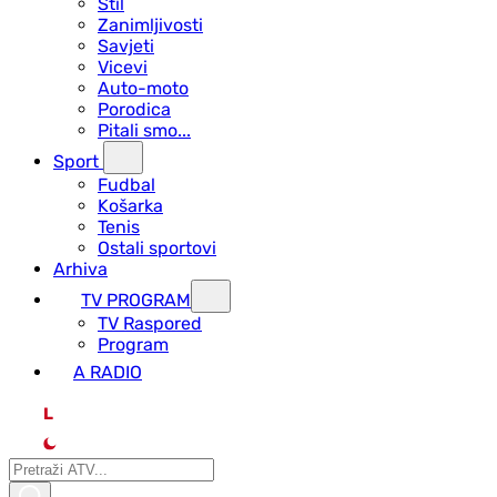
Stil
Zanimljivosti
Savjeti
Vicevi
Auto-moto
Porodica
Pitali smo...
Sport
Fudbal
Košarka
Tenis
Ostali sportovi
Arhiva
TV PROGRAM
ТV Raspored
Program
A RADIO
L