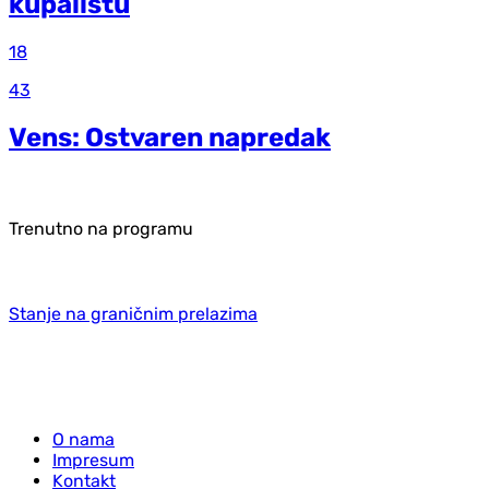
kupalištu
18
43
Vens: Ostvaren napredak
Trenutno na programu
Stanje na graničnim prelazima
O nama
Impresum
Kontakt