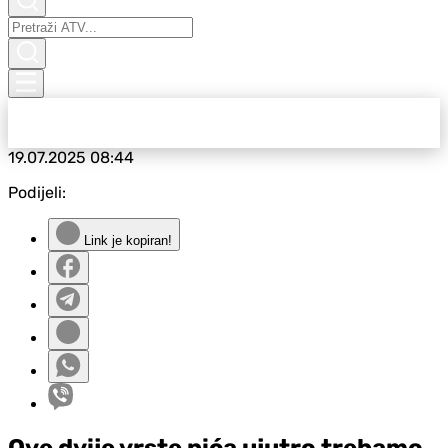
19.07.2025
08:44
Podijeli:
Link je kopiran!
Ove dvije vrste pića ujutro trebamo