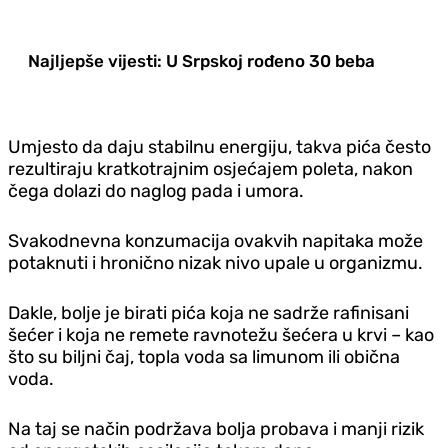
Najljepše vijesti: U Srpskoj rođeno 30 beba
Umjesto da daju stabilnu energiju, takva pića često
rezultiraju kratkotrajnim osjećajem poleta, nakon
čega dolazi do naglog pada i umora.
Svakodnevna konzumacija ovakvih napitaka može
potaknuti i hronično nizak nivo upale u organizmu.
Dakle, bolje je birati pića koja ne sadrže rafinisani
šećer i koja ne remete ravnotežu šećera u krvi – kao
što su biljni čaj, topla voda sa limunom ili obična
voda.
Na taj se način podržava bolja probava i manji rizik