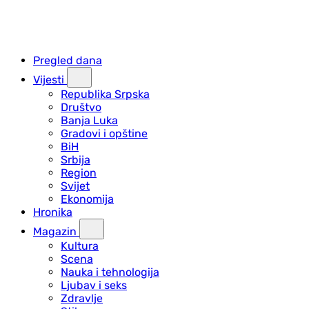
Pregled dana
Vijesti
Republika Srpska
Društvo
Banja Luka
Gradovi i opštine
BiH
Srbija
Region
Svijet
Ekonomija
Hronika
Magazin
Kultura
Scena
Nauka i tehnologija
Ljubav i seks
Zdravlje