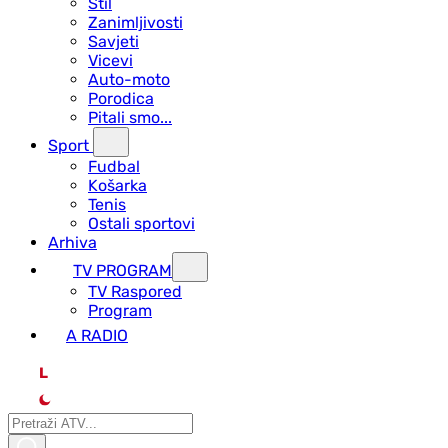
Stil
Zanimljivosti
Savjeti
Vicevi
Auto-moto
Porodica
Pitali smo...
Sport
Fudbal
Košarka
Tenis
Ostali sportovi
Arhiva
TV PROGRAM
ТV Raspored
Program
A RADIO
L