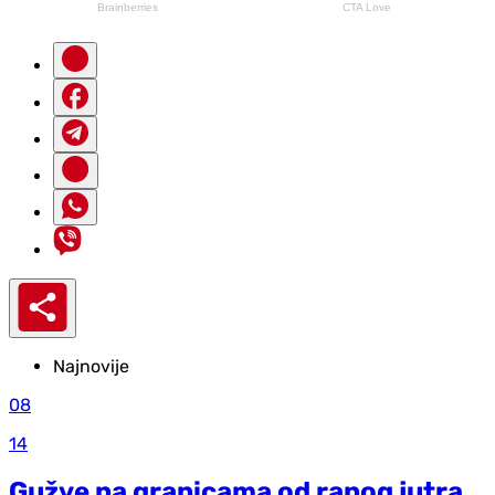
Najnovije
08
14
Gužve na granicama od ranog jutra