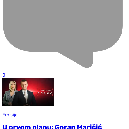
0
Emisije
U prvom planu: Goran Maričić