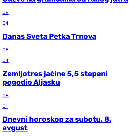
08
04
Danas Sveta Petka Trnova
08
04
Zemljotres jačine 5,5 stepeni
pogodio Aljasku
08
01
Dnevni horoskop za subotu, 8.
avgust