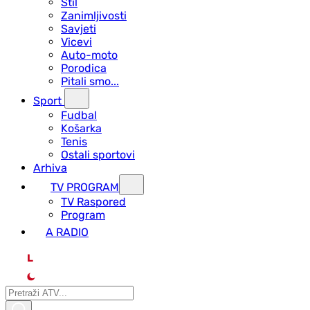
Stil
Zanimljivosti
Savjeti
Vicevi
Auto-moto
Porodica
Pitali smo...
Sport
Fudbal
Košarka
Tenis
Ostali sportovi
Arhiva
TV PROGRAM
ТV Raspored
Program
A RADIO
L