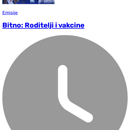
Emisije
Bitno: Roditelji i vakcine