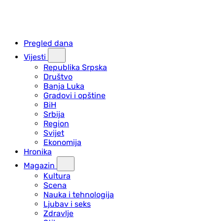
Pregled dana
Vijesti
Republika Srpska
Društvo
Banja Luka
Gradovi i opštine
BiH
Srbija
Region
Svijet
Ekonomija
Hronika
Magazin
Kultura
Scena
Nauka i tehnologija
Ljubav i seks
Zdravlje