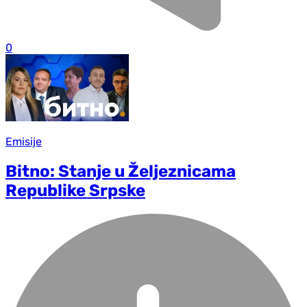
0
Emisije
Bitno: Stanje u Željeznicama
Republike Srpske