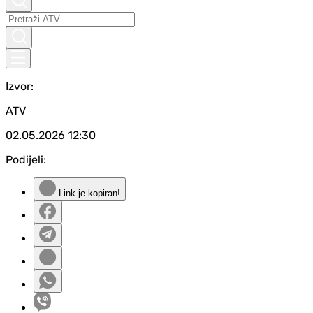
Izvor:
ATV
02.05.2026
12:30
Podijeli:
Link je kopiran!