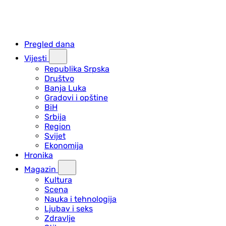
Pregled dana
Vijesti
Republika Srpska
Društvo
Banja Luka
Gradovi i opštine
BiH
Srbija
Region
Svijet
Ekonomija
Hronika
Magazin
Kultura
Scena
Nauka i tehnologija
Ljubav i seks
Zdravlje