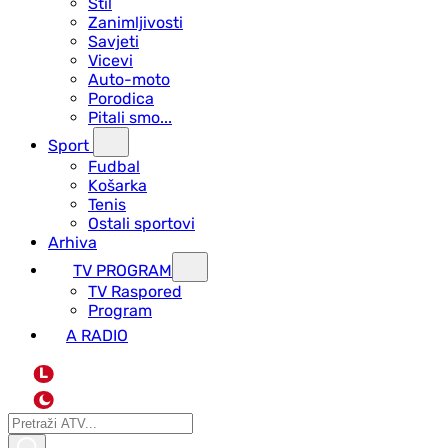
Stil
Zanimljivosti
Savjeti
Vicevi
Auto-moto
Porodica
Pitali smo...
Sport
Fudbal
Košarka
Tenis
Ostali sportovi
Arhiva
TV PROGRAM
ТV Raspored
Program
A RADIO
L