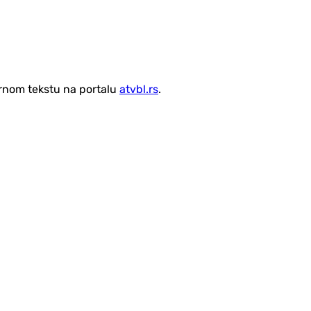
vornom tekstu na portalu
atvbl.rs
.