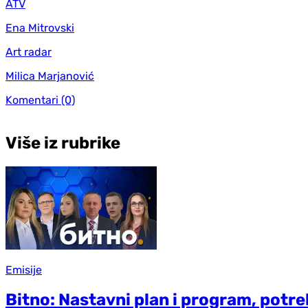
ATV
Ena Mitrovski
Art radar
Milica Marjanović
Komentari
(0)
Više iz rubrike
Emisije
Bitno: Nastavni plan i program, potre