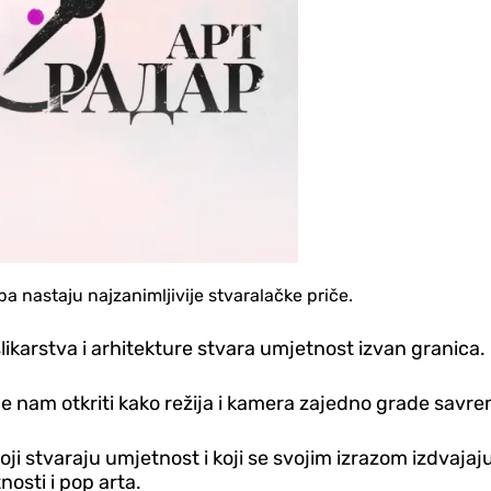
upa nastaju najzanimljivije stvaralačke priče.
likarstva i arhitekture stvara umjetnost izvan granica.
 će nam otkriti kako režija i kamera zajedno grade savrem
koji stvaraju umjetnost i koji se svojim izrazom izdvajaj
tnosti i pop arta.