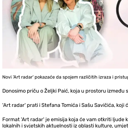
Novi 'Art radar' pokazaće da spojem različitih izraza i prist
Donosimo priču o Željki Paić, koja u prostoru između s
'Art radar' prati i Stefana Tomića i Sašu Savičića, koji
Format 'Art radar' je emisija koja će vam otkriti ljude 
lokalnih i svjetskih aktuelnosti iz oblasti kulture, umje