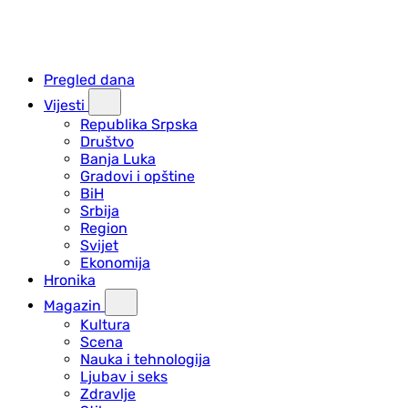
Pregled dana
Vijesti
Republika Srpska
Društvo
Banja Luka
Gradovi i opštine
BiH
Srbija
Region
Svijet
Ekonomija
Hronika
Magazin
Kultura
Scena
Nauka i tehnologija
Ljubav i seks
Zdravlje