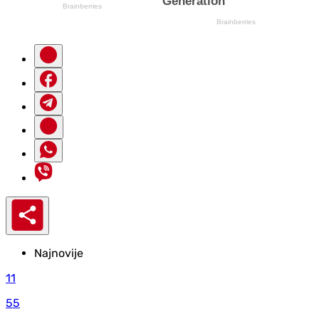
Najnovije
11
55