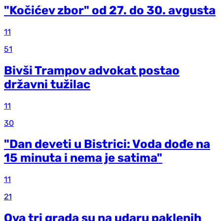
"Kočićev zbor" od 27. do 30. avgusta
11
51
Bivši Trampov advokat postao
državni tužilac
11
30
"Dan deveti u Bistrici: Voda dođe na
15 minuta i nema je satima"
11
21
Ova tri grada su na udaru paklenih