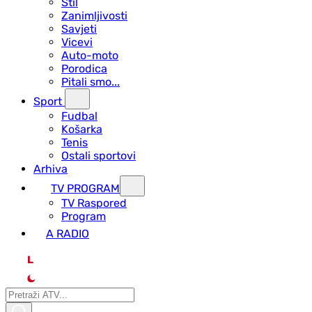
Stil
Zanimljivosti
Savjeti
Vicevi
Auto-moto
Porodica
Pitali smo...
Sport
Fudbal
Košarka
Tenis
Ostali sportovi
Arhiva
TV PROGRAM
ТV Raspored
Program
A RADIO
L