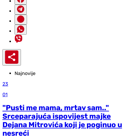
Najnovije
23
01
"Pusti me mama, mrtav sam.."
Srceparajuća ispovijest majke
Dejana Mitrovića koji je poginuo u
nesreći