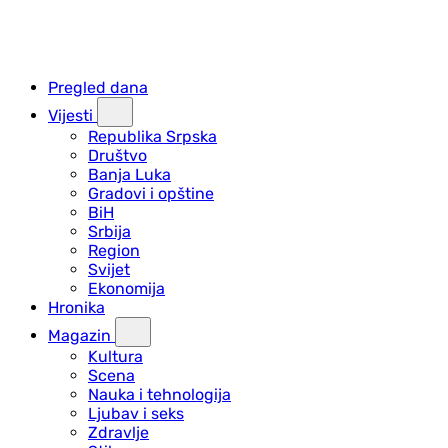
Pregled dana
Vijesti
Republika Srpska
Društvo
Banja Luka
Gradovi i opštine
BiH
Srbija
Region
Svijet
Ekonomija
Hronika
Magazin
Kultura
Scena
Nauka i tehnologija
Ljubav i seks
Zdravlje