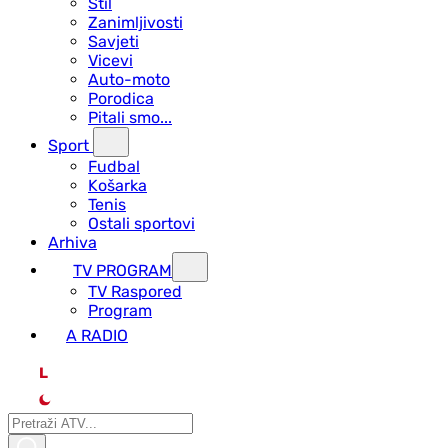
Stil
Zanimljivosti
Savjeti
Vicevi
Auto-moto
Porodica
Pitali smo...
Sport
Fudbal
Košarka
Tenis
Ostali sportovi
Arhiva
TV PROGRAM
ТV Raspored
Program
A RADIO
L