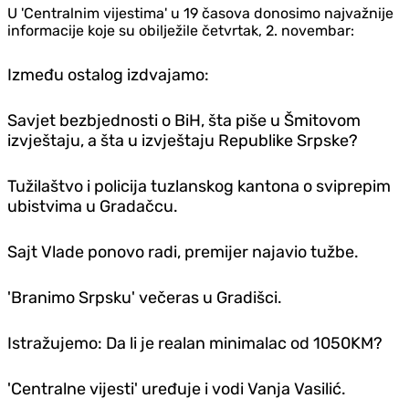
U 'Centralnim vijestima' u 19 časova donosimo najvažnije
informacije koje su obilježile četvrtak, 2. novembar:
Između ostalog izdvajamo:
Savjet bezbjednosti o BiH, šta piše u Šmitovom
izvještaju, a šta u izvještaju Republike Srpske?
Tužilaštvo i policija tuzlanskog kantona o sviprepim
ubistvima u Gradačcu.
Sajt Vlade ponovo radi, premijer najavio tužbe.
'Branimo Srpsku' večeras u Gradišci.
Istražujemo: Da li je realan minimalac od 1050KM?
'Centralne vijesti' uređuje i vodi Vanja Vasilić.