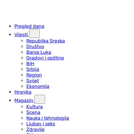
Pregled dana
Vijesti
Republika Srpska
Društvo
Banja Luka
Gradovi i opštine
BiH
Srbija
Region
Svijet
Ekonomija
Hronika
Magazin
Kultura
Scena
Nauka i tehnologija
Ljubav i seks
Zdravlje