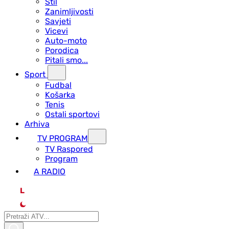
Stil
Zanimljivosti
Savjeti
Vicevi
Auto-moto
Porodica
Pitali smo...
Sport
Fudbal
Košarka
Tenis
Ostali sportovi
Arhiva
TV PROGRAM
ТV Raspored
Program
A RADIO
L