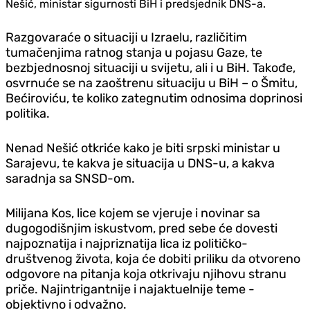
Nešić, ministar sigurnosti BiH i predsjednik DNS-a.
Razgovaraće o situaciji u Izraelu, različitim
tumačenjima ratnog stanja u pojasu Gaze, te
bezbjednosnoj situaciji u svijetu, ali i u BiH. Takođe,
osvrnuće se na zaoštrenu situaciju u BiH – o Šmitu,
Bećiroviću, te koliko zategnutim odnosima doprinosi
politika.
Nenad Nešić otkriće kako je biti srpski ministar u
Sarajevu, te kakva je situacija u DNS-u, a kakva
saradnja sa SNSD-om.
Milijana Kos, lice kojem se vjeruje i novinar sa
dugogodišnjim iskustvom, pred sebe će dovesti
najpoznatija i najpriznatija lica iz političko-
društvenog života, koja će dobiti priliku da otvoreno
odgovore na pitanja koja otkrivaju njihovu stranu
priče. Najintrigantnije i najaktuelnije teme -
objektivno i odvažno.