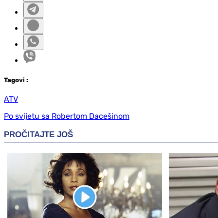
Tag
ovi
:
ATV
Po svijetu sa Robertom Dacešinom