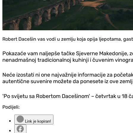
Robert Dacešin vas vodi u zemlju koja opija ljepotama, gas
Pokazaće vam naljepše tačke Sjeverne Makedonije, ze
nenadmašnoj tradicionalnoj kuhinji i čuvenim vinogr
Neće izostati ni one najvažnije informacije za početak 
autentične suvenire možete da ponesete iz ove zemlj
'Po svijetu sa Robertom Dacešinom' – četvrtak u 18 č
Podijeli:
Link je kopiran!