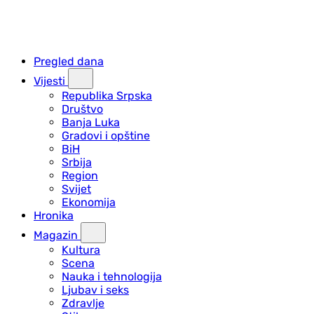
Pregled dana
Vijesti
Republika Srpska
Društvo
Banja Luka
Gradovi i opštine
BiH
Srbija
Region
Svijet
Ekonomija
Hronika
Magazin
Kultura
Scena
Nauka i tehnologija
Ljubav i seks
Zdravlje