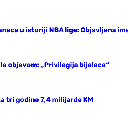
naca u istoriji NBA lige: Objavljena im
la objavom: „Privilegija bijelaca“
a tri godine 7,4 milijarde KM