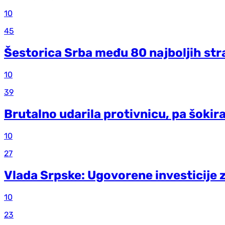
10
45
Šestorica Srba među 80 najboljih stra
10
39
Brutalno udarila protivnicu, pa šokira
10
27
Vlada Srpske: Ugovorene investicije z
10
23