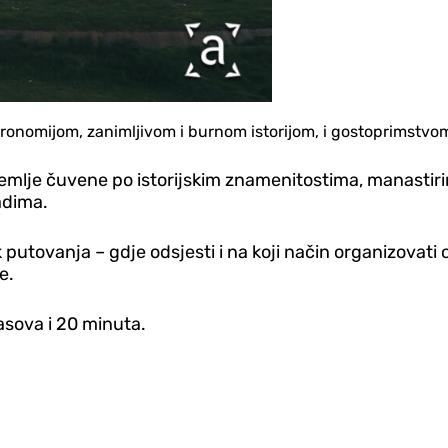
tronomijom, zanimljivom i burnom istorijom, i gostoprimstvom
mlje čuvene po istorijskim znamenitostima, manastirim
adima.
putovanja – gdje odsjesti i na koji način organizovati ob
e.
asova i 20 minuta.