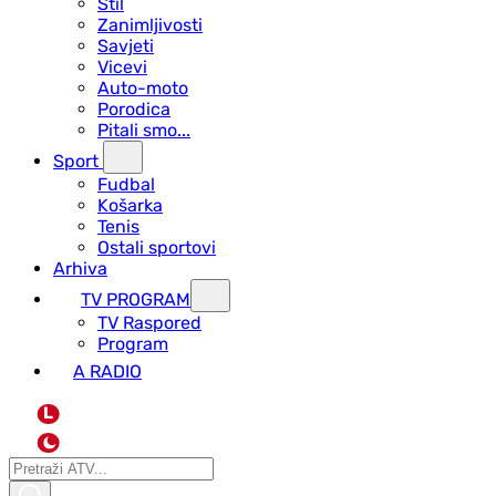
Stil
Zanimljivosti
Savjeti
Vicevi
Auto-moto
Porodica
Pitali smo...
Sport
Fudbal
Košarka
Tenis
Ostali sportovi
Arhiva
TV PROGRAM
ТV Raspored
Program
A RADIO
L