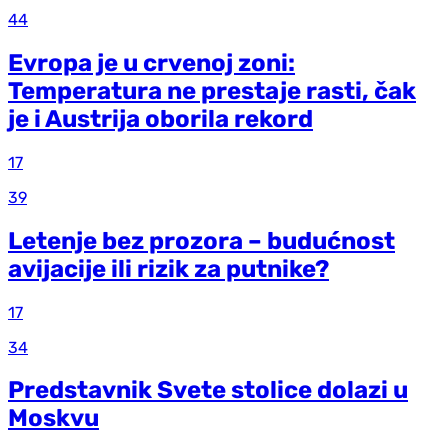
44
Evropa je u crvenoj zoni:
Temperatura ne prestaje rasti, čak
je i Austrija oborila rekord
17
39
Letenje bez prozora – budućnost
avijacije ili rizik za putnike?
17
34
Predstavnik Svete stolice dolazi u
Moskvu