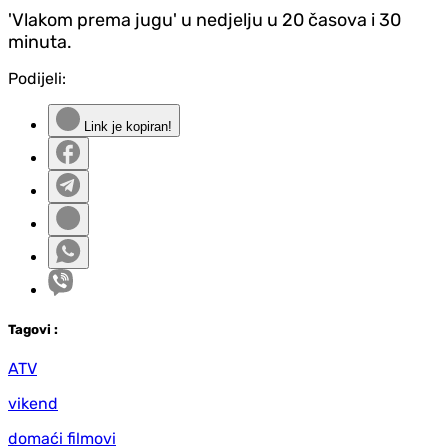
'Vlakom prema jugu' u nedjelju u 20 časova i 30
minuta.
Podijeli:
Link je kopiran!
Tag
ovi
:
ATV
vikend
domaći filmovi