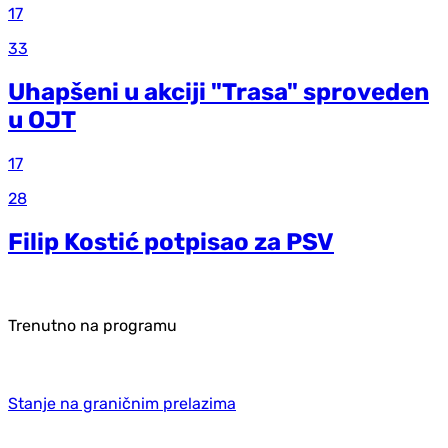
17
33
Uhapšeni u akciji "Trasa" sproveden
u OJT
17
28
Filip Kostić potpisao za PSV
Trenutno na programu
Stanje na graničnim prelazima