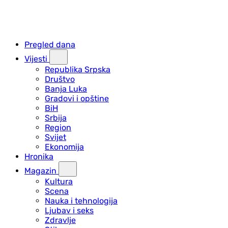
Pregled dana
Vijesti
Republika Srpska
Društvo
Banja Luka
Gradovi i opštine
BiH
Srbija
Region
Svijet
Ekonomija
Hronika
Magazin
Kultura
Scena
Nauka i tehnologija
Ljubav i seks
Zdravlje