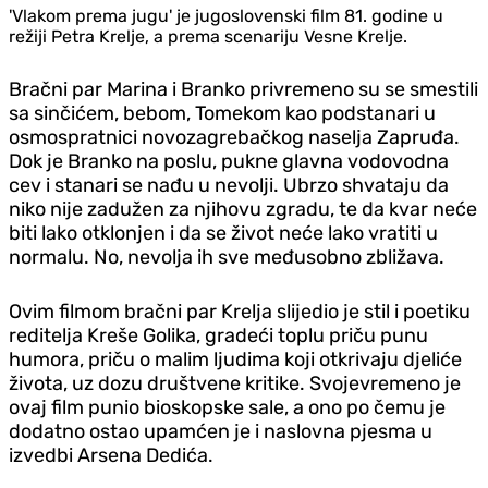
'Vlakom prema jugu' je jugoslovenski film 81. godine u
režiji Petra Krelje, a prema scenariju Vesne Krelje.
Bračni par Marina i Branko privremeno su se smestili
sa sinčićem, bebom, Tomekom kao podstanari u
osmospratnici novozagrebačkog naselja Zapruđa.
Dok je Branko na poslu, pukne glavna vodovodna
cev i stanari se nađu u nevolji. Ubrzo shvataju da
niko nije zadužen za njihovu zgradu, te da kvar neće
biti lako otklonjen i da se život neće lako vratiti u
normalu. No, nevolja ih sve međusobno zbližava.
Ovim filmom bračni par Krelja slijedio je stil i poetiku
reditelja Kreše Golika, gradeći toplu priču punu
humora, priču o malim ljudima koji otkrivaju djeliće
života, uz dozu društvene kritike. Svojevremeno je
ovaj film punio bioskopske sale, a ono po čemu je
dodatno ostao upamćen je i naslovna pjesma u
izvedbi Arsena Dedića.