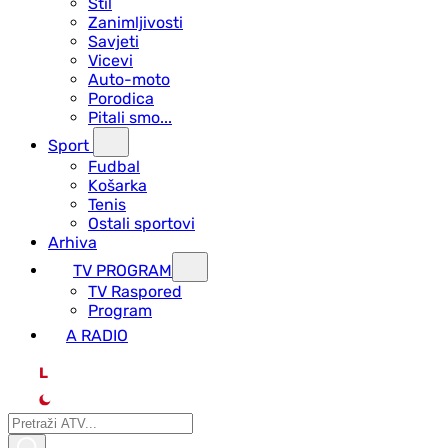
Stil
Zanimljivosti
Savjeti
Vicevi
Auto-moto
Porodica
Pitali smo...
Sport
Fudbal
Košarka
Tenis
Ostali sportovi
Arhiva
TV PROGRAM
ТV Raspored
Program
A RADIO
L