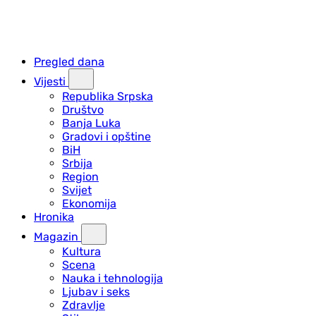
Pregled dana
Vijesti
Republika Srpska
Društvo
Banja Luka
Gradovi i opštine
BiH
Srbija
Region
Svijet
Ekonomija
Hronika
Magazin
Kultura
Scena
Nauka i tehnologija
Ljubav i seks
Zdravlje