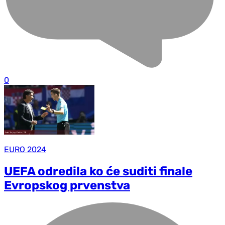
0
EURO 2024
UEFA odredila ko će suditi finale
Evropskog prvenstva