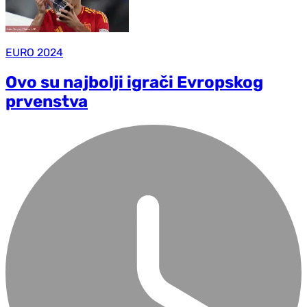
EURO 2024
Ovo su najbolji igrači Evropskog
prvenstva