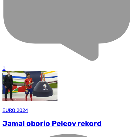
0
EURO 2024
Jamal oborio Peleov rekord