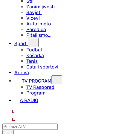
Stil
Zanimljivosti
Savjeti
Vicevi
Auto-moto
Porodica
Pitali smo...
Sport
Fudbal
Košarka
Tenis
Ostali sportovi
Arhiva
TV PROGRAM
ТV Raspored
Program
A RADIO
L