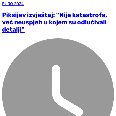
EURO 2024
Piksijev izvještaj: ''Nije katastrofa,
već neuspjeh u kojem su odlučivali
detalji''