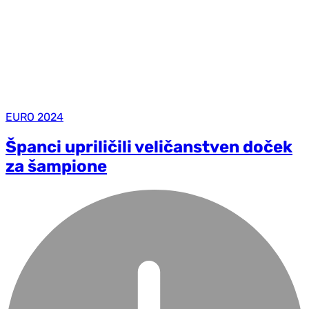
EURO 2024
Španci upriličili veličanstven doček
za šampione