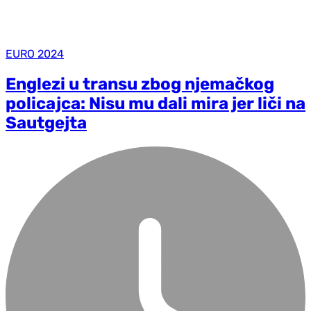
EURO 2024
Englezi u transu zbog njemačkog
policajca: Nisu mu dali mira jer liči na
Sautgejta