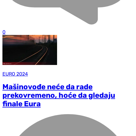
0
EURO 2024
Mašinovođe neće da rade
prekovremeno, hoće da gledaju
finale Eura