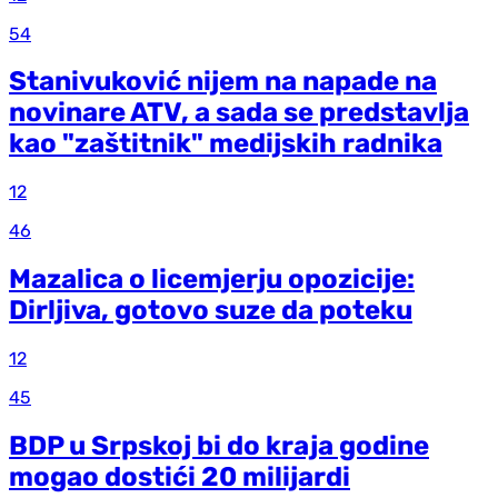
54
Stanivuković nijem na napade na
novinare ATV, a sada se predstavlja
kao "zaštitnik" medijskih radnika
12
46
Mazalica o licemjerju opozicije:
Dirljiva, gotovo suze da poteku
12
45
BDP u Srpskoj bi do kraja godine
mogao dostići 20 milijardi