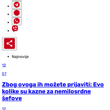
Najnovije
12
57
Zbog ovoga ih možete prijaviti: Evo
kolike su kazne za nemilosrdne
šefove
12