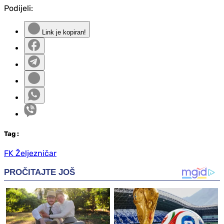
Podijeli:
Link je kopiran!
Tag
:
FK Željezničar