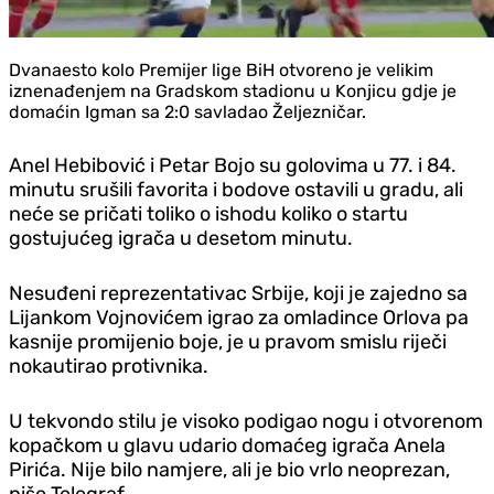
Dvanaesto kolo Premijer lige BiH otvoreno je velikim
iznenađenjem na Gradskom stadionu u Konjicu gdje je
domaćin Igman sa 2:0 savladao Željezničar.
Anel Hebibović i Petar Bojo su golovima u 77. i 84.
minutu srušili favorita i bodove ostavili u gradu, ali
neće se pričati toliko o ishodu koliko o startu
gostujućeg igrača u desetom minutu.
Nesuđeni reprezentativac Srbije, koji je zajedno sa
Lijankom Vojnovićem igrao za omladince Orlova pa
kasnije promijenio boje, je u pravom smislu riječi
nokautirao protivnika.
U tekvondo stilu je visoko podigao nogu i otvorenom
kopačkom u glavu udario domaćeg igrača Anela
Pirića. Nije bilo namjere, ali je bio vrlo neoprezan,
piše Telegraf.