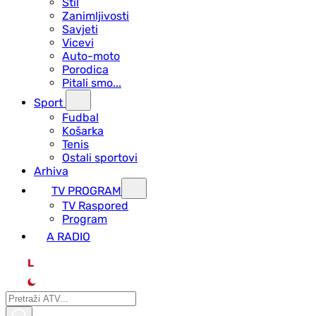
Stil
Zanimljivosti
Savjeti
Vicevi
Auto-moto
Porodica
Pitali smo...
Sport
Fudbal
Košarka
Tenis
Ostali sportovi
Arhiva
TV PROGRAM
ТV Raspored
Program
A RADIO
L