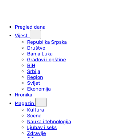
Pregled dana
Vijesti
Republika Srpska
Društvo
Banja Luka
Gradovi i opštine
BiH
Srbija
Region
Svijet
Ekonomija
Hronika
Magazin
Kultura
Scena
Nauka i tehnologija
Ljubav i seks
Zdravlje